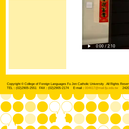
Copyright © College of Foreign Languages Fu Jen Catholic University . All Rights
TEL：(02)2905-2551 FAX：(02)2905-2174 E-mail：
004617@mail.fju.edu.tw
2420