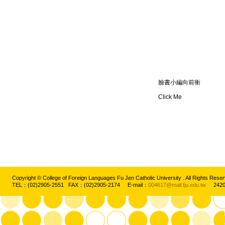
臉書小編向前衝
Click Me
Copyright © College of Foreign Languages Fu Jen Catholic University . All Rights
TEL：(02)2905-2551 FAX：(02)2905-2174 E-mail：
004617@mail.fju.edu.tw
2420