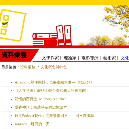
資料彙整
文學作家
|
理論家
|
電影導演
|
藝術家
|
文
目前位置：
資料彙整
/
文化概念與特色
Affenkind即使顫抖，也要繼續前進—《猴孩兒》
《人在意圖》表格比較台灣和義大利圖書館
記憶的百寶盒–Memory''s coffret
隱香神話：跨越時空的記憶讀本
日文Podcast製作：從雜談學日文——日文慢慢聊
Journey：玩偶的 1 天