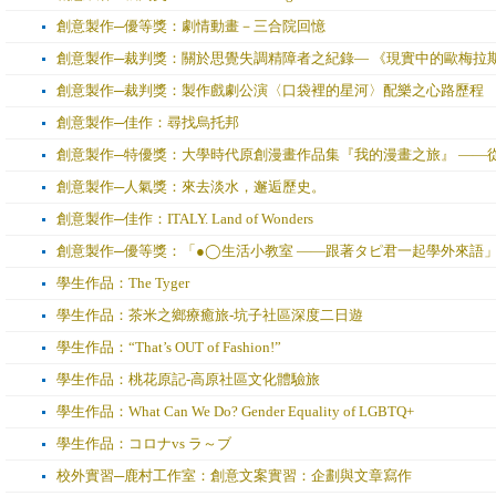
創意製作─優等獎：劇情動畫－三合院回憶
創意製作─裁判獎：關於思覺失調精障者之紀錄— 《現實中的歐梅拉斯
創意製作─裁判獎：製作戲劇公演〈口袋裡的星河〉配樂之心路歷程
創意製作─佳作：尋找烏托邦
創意製作─特優獎：大學時代原創漫畫作品集『我的漫畫之旅』 ——
創意製作─人氣獎：來去淡水，邂逅歷史。
創意製作─佳作：ITALY. Land of Wonders
創意製作─優等獎：「●◯生活小教室 ——跟著タピ君一起學外來語
學生作品：The Tyger
學生作品：茶米之鄉療癒旅-坑子社區深度二日遊
學生作品：“That’s OUT of Fashion!”
學生作品：桃花原記-高原社區文化體驗旅
學生作品：What Can We Do? Gender Equality of LGBTQ+
學生作品：コロナvs ラ～ブ
校外實習─鹿村工作室：創意文案實習：企劃與文章寫作