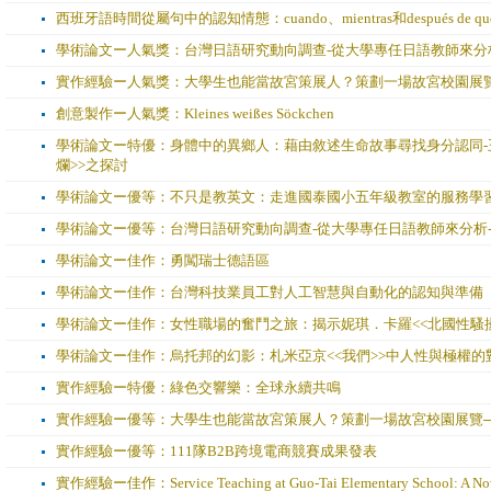
西班牙語時間從屬句中的認知情態：cuando、mientras和después de 
學術論文ー人氣獎：台灣日語研究動向調查-從大學專任日語教師來分
實作經驗ー人氣獎：大學生也能當故宮策展人？策劃一場故宮校園展覽
創意製作ー人氣獎：Kleines weißes Söckchen
學術論文ー特優：身體中的異鄉人：藉由敘述生命故事尋找身分認同-
爛>>之探討
學術論文ー優等：不只是教英文：走進國泰國小五年級教室的服務學
學術論文ー優等：台灣日語研究動向調查-從大學專任日語教師來分析
學術論文ー佳作：勇闖瑞士德語區
學術論文ー佳作：台灣科技業員工對人工智慧與自動化的認知與準備
學術論文ー佳作：女性職場的奮鬥之旅：揭示妮琪．卡羅<<北國性騷
學術論文ー佳作：烏托邦的幻影：札米亞京<<我們>>中人性與極權的
實作經驗ー特優：綠色交響樂：全球永續共鳴
實作經驗ー優等：大學生也能當故宮策展人？策劃一場故宮校園展覽─
實作經驗ー優等：111隊B2B跨境電商競賽成果發表
實作經驗ー佳作：Service Teaching at Guo-Tai Elementary School: A Novice