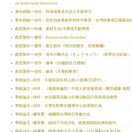
on Sixth-Grade Instruction
實作經驗ー佳作：跨領域看見外語人才競爭力
實作經驗ー佳作：從性別友善廁所到性平教育：台灣與東南亞國家的
創意製作ー特優：眷村文化VR實境互動導覽
創意製作ー優等：Kleines weißes Söckchen
創意製作ー優等：散文創作《明日的陽光，依然燦爛》
創意製作ー佳作：俳句川柳月記《きょう/キョウ》（留學生活紀錄）
創意製作ー佳作：繪本《20歲的生日禮物》
創意製作ー佳作：繪本《大海的希望》
學術論文─佳作：不能告訴任何人的○○故事(日譯中)
學術論文─佳作：《傲慢與偏見》中迷人的浪漫英雄—費茨威廉·達西
學術論文─佳作：幼兒園英語融入任務活動設計與差異化教學
學術論文─佳作：大學生對學生輔導中心的求助行為
學術論文─優等獎：德國與台灣的日常數位化
學術論文─優等獎：副詞子句名詞化 : 連接原因與結果的副句
學術論文─特優獎：標準語和方言之發展—以台灣和日本為比較