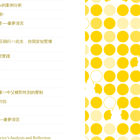
que的案例分析
析-
──畫夢清宮
王鷗行<<此生．你我皆短暫燦
習實踐
-
擾>>中父權對性別的壓制
對抗
─畫夢清宮
’s Analysis and Reflection