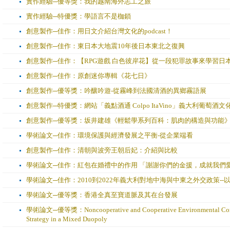
實作經驗─優等獎：我的越南海外志工之旅
實作經驗─特優獎：學語言不是枷鎖
創意製作─佳作：用日文介紹台灣文化的podcast！
創意製作─佳作：東日本大地震10年後日本東北之復興
創意製作─佳作：【RPG遊戲 白色彼岸花】從一段犯罪故事來學習日
創意製作─佳作：原創迷你專輯《花七日》
創意製作─優等獎：吟釀吟遊-從霧峰到法國清酒的異鄉霧語展
創意製作─特優獎：網站「義點酒通 Colpo ItaVino」義大利葡萄酒
創意製作─優等獎：坂井建雄《輕鬆學系列百科：肌肉的構造與功能
學術論文─佳作：環境保護與經濟發展之平衡-從企業端看
創意製作─佳作：清朝與波旁王朝后妃：介紹與比較
學術論文─佳作：紅包在婚禮中的作用 「謝謝你們的金援，成就我們
學術論文─佳作：2010到2022年義大利對地中海與中東之外交政策--
學術論文─優等獎：香港全真至寶道脈及其在台發展
學術論文─優等獎：Noncooperative and Cooperative Environmental Corpor
Strategy in a Mixed Duopoly