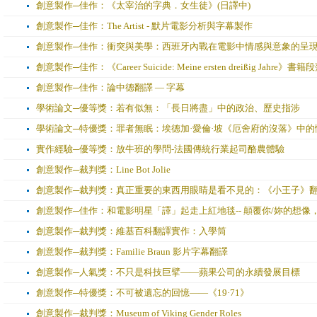
創意製作─佳作：《太宰治的字典．女生徒》(日譯中)
創意製作─佳作：The Artist - 默片電影分析與字幕製作
創意製作─佳作：衝突與美學：西班牙內戰在電影中情感與意象的呈
創意製作─佳作：《Career Suicide: Meine ersten dreißig Jahre》書
創意製作─佳作：論中德翻譯 — 字幕
學術論文─優等獎：若有似無：「長日將盡」中的政治、歷史指涉
學術論文─特優獎：罪者無眠：埃德加·愛倫·坡《厄舍府的沒落》中的
實作經驗─優等獎：放牛班的學問-法國傳統行業起司酪農體驗
創意製作─裁判獎：Line Bot Jolie
創意製作─裁判獎：真正重要的東西用眼睛是看不見的：《小王子》
創意製作─佳作：和電影明星「譯」起走上紅地毯-- 顛覆你/妳的想
創意製作─裁判獎：維基百科翻譯實作：入學筒
創意製作─裁判獎：Familie Braun 影片字幕翻譯
創意製作─人氣獎：不只是科技巨擘——蘋果公司的永續發展目標
創意製作─特優獎：不可被遺忘的回憶——《19·71》
創意製作─裁判獎：Museum of Viking Gender Roles