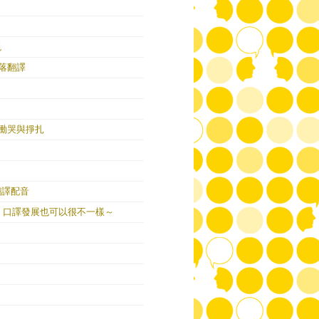
現
籍段落翻譯
慟哭與掙扎
翻譯配音
像，口譯發展也可以很不一樣～