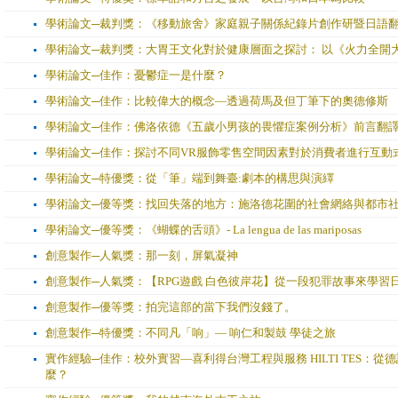
學術論文─裁判獎：《移動旅舍》家庭親子關係紀錄片創作研暨日語
學術論文─裁判獎：大胃王文化對於健康層面之探討： 以《火力全開
學術論文─佳作：憂鬱症一是什麼？
學術論文─佳作：比較偉大的概念—透過荷馬及但丁筆下的奧德修斯
學術論文─佳作：佛洛依德《五歲小男孩的畏懼症案例分析》前言翻
學術論文─佳作：探討不同VR服飾零售空間因素對於消費者進行互動
學術論文─特優獎：從「筆」端到舞臺:劇本的構思與演繹
學術論文─優等獎：找回失落的地方：施洛德花圍的社會網絡與都市
學術論文─優等獎：《蝴蝶的舌頭》- La lengua de las mariposas
創意製作─人氣獎：那一刻，屏氣凝神
創意製作─人氣獎：【RPG遊戲 白色彼岸花】從一段犯罪故事來學習
創意製作─優等獎：拍完這部的當下我們沒錢了。
創意製作─特優獎：不同凡「响」— 响仁和製鼓 學徒之旅
實作經驗─佳作：校外實習—喜利得台灣工程與服務 HILTI TES：
麼？