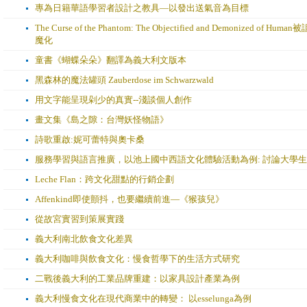
專為日籍華語學習者設計之教具—以發出送氣音為目標
The Curse of the Phantom: The Objectified and Demonized
魔化
童書《蝴蝶朵朵》翻譯為義大利文版本
黑森林的魔法罐頭 Zauberdose im Schwarzwald
用文字能呈現剁少的真實--淺談個人創作
畫文集《島之隙：台灣妖怪物語》
詩歌重啟:妮可蕾特與奧卡桑
服務學習與語言推廣，以池上國中西語文化體驗活動為例: 討論大學
Leche Flan：跨文化甜點的行銷企劃
Affenkind即使顫抖，也要繼續前進—《猴孩兒》
從故宮實習到策展實踐
義大利南北飲食文化差異
義大利咖啡與飲食文化：慢食哲學下的生活方式研究
二戰後義大利的工業品牌重建：以家具設計產業為例
義大利慢食文化在現代商業中的轉變： 以esselunga為例