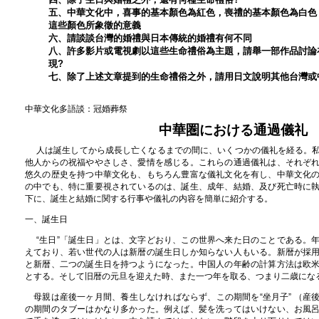
五、中華文化中，喜事的基本顏色為紅色，喪禮的基本顏色為白色
這些顏色所象徵的意義
六、請談談台灣的婚禮與日本傳統的婚禮有何不同
八、許多影片或電視劇以這些生命禮俗為主題，請舉一部作品討論
現?
七、除了上述文章提到的生命禮俗之外，請用日文說明其他台灣或
中華文化多語談：冠婚葬祭
中華圏における通過儀礼
人は誕生してから成長し亡くなるまでの間に、いくつかの儀礼を経る。
他人からの祝福ややさしさ、愛情を感じる。これらの通過儀礼は、それぞ
悠久の歴史を持つ中華文化も、もちろん豊富な儀礼文化を有し、中華文化
の中でも、特に重要視されているのは、誕生、成年、結婚、及び死亡時に
下に、誕生と結婚に関する行事や儀礼の内容を簡単に紹介する。
一、誕生日
“生日”「誕生日」とは、文字どおり、この世界へ来た日のことである。
えており、若い世代の人は新暦の誕生日しか知らない人もいる。新暦が採
と新暦、二つの誕生日を持つようになった。中国人の年齢の計算方法は欧
とする。そして旧暦の元旦を迎えた時、また一つ年を取る、つまり二歳にな
母親は産後一ヶ月間、養生しなければならず、この期間を“坐月子” （産
の期間のタブーはかなり多かった。例えば、髪を洗ってはいけない、お風