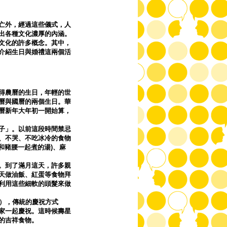
亡外，經過這些儀式，人
出各種文化濃厚的內涵。
文化的許多概念。其中，
介紹生日與婚禮這兩個活
得農曆的生日，年輕的世
曆與國曆的兩個生日。華
曆新年大年初一開始算，
子」。以前這段時間禁忌
、不哭、不吃冰冷的食物
和豬腰一起煮的湯)、麻
。到了滿月這天，許多親
天做油飯、紅蛋等食物拜
利用這些細軟的頭髮來做
子），傳統的慶祝方式
家一起慶祝。這時候壽星
的吉祥食物。