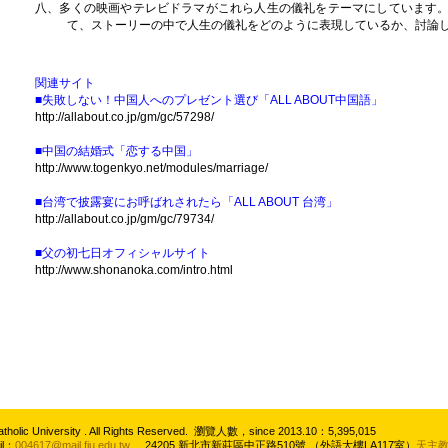
八、多くの映画やテレビドラマがこれら人生の儀礼をテーマにしています
て、ストーリーの中で人生の儀礼をどのように表現しているか、討論
関連サイト
■失敗しない！中国人へのプレゼント選び「
ALL ABOUT
中国語」
http://allabout.co.jp/gm/gc/57298/
■中国の結婚式「恋する中国」
http://www.togenkyo.net/modules/marriage/
■台湾で披露宴にお呼ばれされたら「
ALL ABOUT
台湾」
http://allabout.co.jp/gm/gc/79734/
■父の初七日オフィシャルサイト
http://www.shonanoka.com/intro.html
atholic University . All Rights Reserved. 瀏覽人數，since 2013.10：5,395,015
il：
004617@mail.fju.edu.tw
24205 新北市新莊區中正路510號 （外語大樓LA117室）
天主