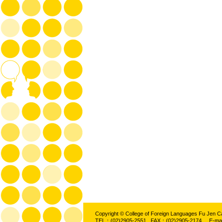
Copyright © College of Foreign Languages Fu Jen C
TEL：(02)2905-2551 FAX：(02)2905-2174 E-ma