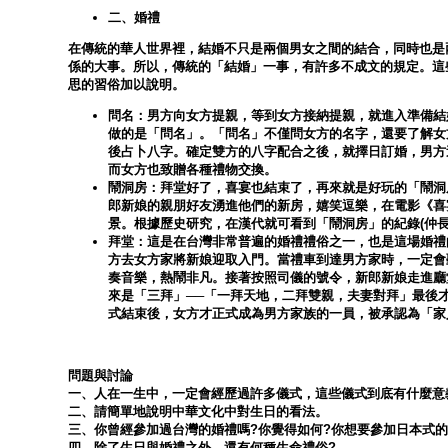
二、婚禮
在傳統的華人世界裡，結婚不只是兩個男女之間的結合，同時也是
係的大事。所以，傳統的「結婚」一事，有許多不成文的規定。這
思的習俗加以說明。
問名：男方向女方提親，等到女方接納提親，就進入準備結
做的是「問名」。「問名」不僅問女方的名字，還要了解女
後占卜八字。確定雙方的八字配合之後，就擇日訂婚，男方
而女方也致贈各種禮物交換。
鬧洞房：拜堂好了，喜宴也結束了，再來就是好玩的「鬧洞
郎新娘的親朋好友湧進他們的新房，嬉笑逗樂，在電影《喜
景。根據歷史研究，在漢代就可看到「鬧洞房」的紀錄(仲長
拜堂：這是在台灣非常普遍的婚禮禮俗之一，也是這場婚禮
方去女方家將新娘迎取入門。當禮車到達男方家時，一定會
奏音樂，熱鬧非凡。接著按照司儀的號令，新郎新娘走進廳
來是「三拜」──「一拜天地，二拜雙親，夫妻對拜」最後
式結束後，女方才正式成為男方家族的一員，被承認為「家
問題與討論
一、人在一生中，一定會經歷過許多儀式，這些儀式到底有什麼意
二、請簡單地說明中華文化中對生日的看法。
三、你曾經參加過台灣的婚禮嗎?你覺得如何?你想要參加日本式的
四、除了生日與婚禮之外，還有何種生命禮俗?