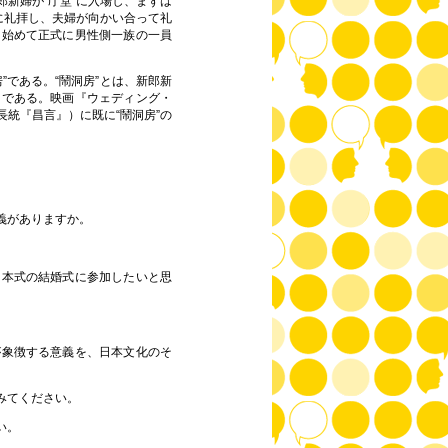
新婦が“庁堂”に入場し、まずは
に礼拝し、夫婦が向かい合って礼
、始めて正式に男性側一族の一員
房”である。“鬧洞房”とは、新郎新
習である。映画『ウェディング・
長統『
昌言
』
）に既に“鬧洞房”の
義がありますか。
日本式の結婚式に参加したいと思
が象徴する意義を、日本文化のそ
みてください。
い。