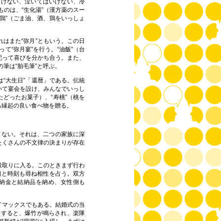
いけない、泣いてはいけない、冷
のは、“生化湯”（漢方薬のスー
鶏
”（ごま油、酒、鶏をいっしょ
れはまた“弥月”ともいう。この日
“弥月宴”を行う。“油飯”（台
配って喜びを分かち合う。また、
筆は“胎毛筆”と呼ぶ。
“大生日”「
還暦
」である。伝統
いて宴会を設け、みんなでいっし
どったお菓子）、“寿桃”（桃を
る縁起の良い食べ物を贈る。
らない。それは、二つの家族に深
たくさんの不文律の決まりが存在
段取りに入る。このときまず行わ
日と時刻も尋ね相性を占う。双方
納金と結納品を納め、女性側も
イマックスでもある。結婚式の当
着すると、爆竹が鳴らされ、楽隊