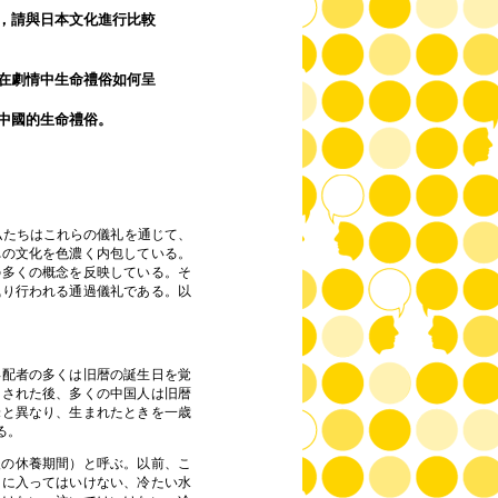
，請與日本文化進行比較
在劇情中生命禮俗如何呈
中國的生命禮俗。
私たちはこれらの儀礼を通じて、
れの文化を色濃く内包している。
の多くの概念を反映している。そ
執り行われる通過儀礼である。以
年配者の多くは旧暦の誕生日を覚
用された後、多くの中国人は旧暦
米と異なり、生まれたときを一歳
る。
後の休養期間）と呼ぶ。以前、こ
呂に入ってはいけない、冷たい水