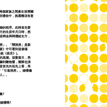
兩個家族之間產生深厚關
些禮俗中，挑選幾項有意
婚的程序。此時首先要
方的生辰年月日時，然
送聘金與聘禮給女方，
房」。「鬧洞房」是新
宴》中可看到這個場
統《昌言》)。
的高潮。迎娶當天，男
聽到鞭炮聲，樂隊也演
堂首先向祖先上香，再
才「引進洞房」。婚禮儀
人」。
義?
婚禮嗎?