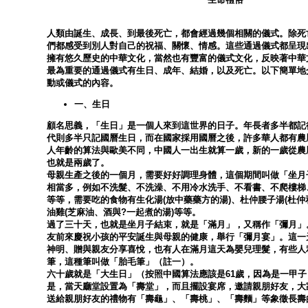
人類由誕生、成長、到最後死亡，都會經過幾個相關的儀式。除死
們都感受到別人對自己的祝福、關懷、情感。這些通過儀式都呈現
擁有悠久歷史的中華文化，當然也有豐富的儀式文化，反映著中華
最為重要的通過儀式有生日、成年、結婚，以及死亡。以下簡單地
動或儀式的內容。
一、生日
顧名思義，「生日」是一個人來到這世界的日子。年長者多半都記
代則多半只記國曆生日，而在國家採用國曆之後，許多華人都有農
人年齡的算法與歐美不同，中國人一出生就算一歲，新的一歲從農
也就是兩歲了。
母親生產之後的一個月，需要好好調理身體，這個期間叫做「坐月
相當多，例如不洗髮、不洗澡、不用冷水洗手、不看書、不爬樓梯
等等，需要吃的食物有生化湯(放中藥藥方的湯)、杜仲腰子湯(杜仲
油雞(芝麻油、酒與?一起煮的湯)等等。
過了三十天，也就是坐月子結束，就是「滿月」，又稱作「彌月」
友前來慶祝小孩的平安誕生與母親的健康，舉行「彌月宴」。這一
神明、贈與親友分享喜悅，也有人在滿月這天為嬰兒理髮，有些人
筆，這種筆叫做「胎毛筆」（註一）。
六十歲就是「大生日」（按照中國算法應該是61歲，因為是一甲
是，當天廳堂設置為「壽堂」，而且擺設宴席，邀請親朋好友，大
送給親朋好友的禮物有「壽龜」、「壽桃」、「壽麵」等象徵長壽