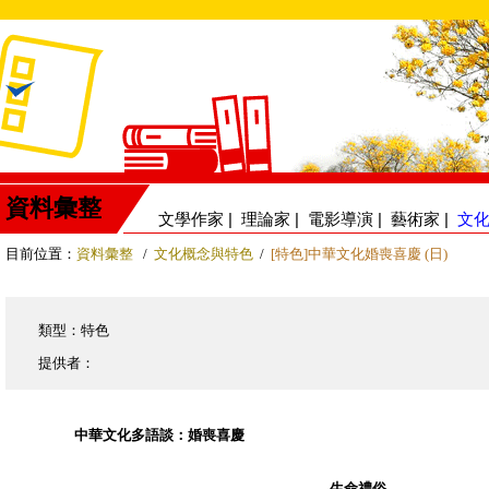
資料彙整
文學作家
|
理論家
|
電影導演
|
藝術家
|
文
目前位置：
資料彙整
/
文化概念與特色
/
[特色]中華文化婚喪喜慶 (日)
類型：特色
提供者：
中華文化多語談：婚喪喜慶
生命禮俗