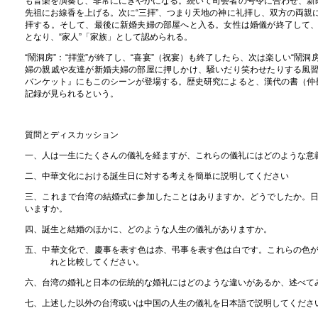
も音楽を演奏し、非常ににぎやかになる。続いて司会者の号令に合わせ、新郎
先祖にお線香を上げる。次に“三拝”、つまり天地の神に礼拝し、双方の両親
拝する。そして、最後に新婚夫婦の部屋へと入る。女性は婚儀が終了して
となり、“家人”「家族」として認められる。
“鬧洞房”：“拝堂”が終了し、“喜宴”（祝宴）も終了したら、次は楽しい“鬧洞
婦の親戚や友達が新婚夫婦の部屋に押しかけ、騒いだり笑わせたりする風
バンケット』にもこのシーンが登場する。歴史研究によると、漢代の書（
仲
記録が見られるという。
質問とディスカッション
一、人は一生にたくさんの儀礼を経ますが、これらの儀礼にはどのような意
二、中華文化における誕生日に対する考えを簡単に説明してください
三、これまで台湾の結婚式に参加したことはありますか。どうでしたか。
いますか。
四、誕生と結婚のほかに、どのような人生の儀礼がありますか。
五、中華文化で、
慶事
を表す色は赤、弔事を表す色は白です。これらの色
れと比較してください。
六、台湾の婚礼と日本の伝統的な婚礼にはどのような違いがあるか、述べて
七、上述した以外の台湾或いは中国の人生の儀礼を日本語で説明してくださ