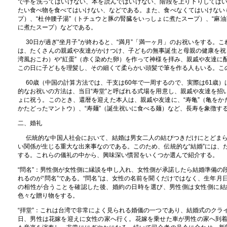
で手を洗ってはいけない、本を読んではいけない、階段を上り下りしては
たい食べ物を食べてはいけない、などである。また、食べなくてはいけないも
プ）、“杜仲腰子湯”（トチュウと豚の腎臓をいっしょに煮たスープ）、“
麻油
に煮たスープ）などである。
30日が過ぎ“坐月子”が終わると、“満月”「満一ヶ月」のお祝いをする。こ
は、たくさんの親戚や友達がかけつけ、子どもの無事誕生と母親の健康を祝って
湾風おこわ）や“紅蛋”（赤く染めた卵）を作って神様を拝み、親戚や友達に
この日に子どもを理髪し、その細くて柔らかい頭髪で筆を作る人もいる。この
60歳（中国の計算方法では、干支は60年で一周するので、実際は61歳）は
的なお祝いの方法は、当日“寿堂”と呼ばれる式場を用意し、親戚や友達を招
ょに祝う。このとき、還暦を迎えた本人は、親戚や友達に、“寿亀”（亀をかた
かたどったマントウ）、“寿麺”（誕生祝いに食べる麺）など、長寿を象徴す
二、婚礼
伝統的な中国人社会において、結婚は男女二人の結びつきだけにとどま
い関係が生じる重大な出来事なのである。このため、伝統的な“結婚”には、
する。これらの儀礼の中から、興味深い慣習をいくつか選んで紹介する。
“問名”：男性側が女性側に縁談を申し入れ、女性側が承諾したら結婚準備の
れるのが“問名”である。“問名”は、女性の名前を聞くだけではなく、生年月
の相性が合うことを確認した後、婚約の日時を選び、男性側は女性側に結
色々な贈り物をする。
“拝堂”：これは台湾で非常によく見られる婚儀の一つであり、結婚式のクラ
日、男性は花嫁を迎えに女性の家へ行く。花嫁を乗せた車が男性の家へ到