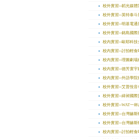
校外實習─韜光媒體
校外實習─英特泰斗
校外實習─明基電通
校外實習─銘島國際股份有限
校內實習─歐耶科技
校內實習─討拍輕食吧組：P
校內實習─理圖劇場
校內實習─德芳寰宇廳G
校內實習─外語學院
校外實習─艾普悅音
校外實習─緯昶國際
校外實習─WAT一杯起餐飲
校外實習─台灣赫斯
校外實習─台灣赫斯
校內實習─討拍輕食吧-網路行