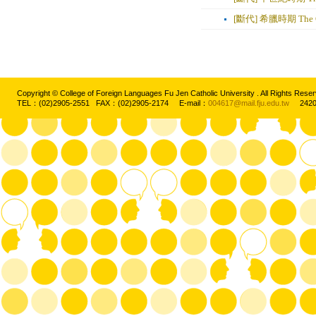
[斷代] 希臘時期 The G
Copyright © College of Foreign Languages Fu Jen Catholic University . All Rights
TEL：(02)2905-2551 FAX：(02)2905-2174 E-mail：
004617@mail.fju.edu.tw
2420