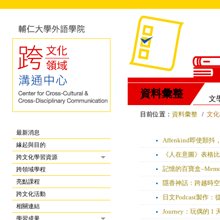
資料彙整
文
目前位置：
資料彙整
/
文化
最新消息
Affenkind即使
緣起與目的
《人在意圖》表格比
跨文化學習資源
記憶的百寶盒–Memory''
跨領域學程
亮點課程
隱香神話：跨越時空
跨文化活動
日文Podcast製
相關連結
Journey：玩偶的 1 
學習成果