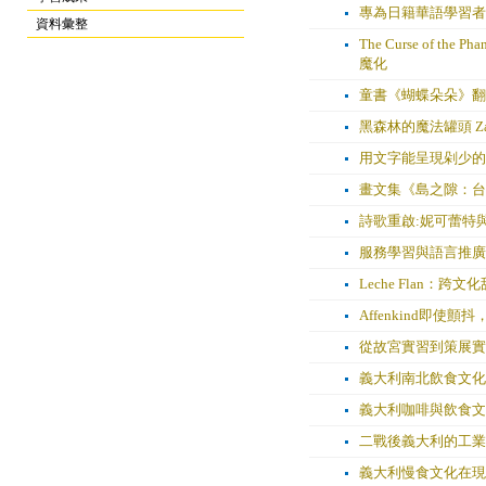
專為日籍華語學習者
資料彙整
The Curse of the
魔化
童書《蝴蝶朵朵》翻
黑森林的魔法罐頭 Zauber
用文字能呈現剁少的
畫文集《島之隙：台
詩歌重啟:妮可蕾特
服務學習與語言推廣
Leche Flan：跨
Affenkind即使
從故宮實習到策展實
義大利南北飲食文化
義大利咖啡與飲食文
二戰後義大利的工業
義大利慢食文化在現代商