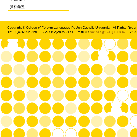
資料彙整
Copyright © College of Foreign Languages Fu Jen Catholic University . All Rights
TEL：(02)2905-2551 FAX：(02)2905-2174 E-mail：
004617@mail.fju.edu.tw
2420