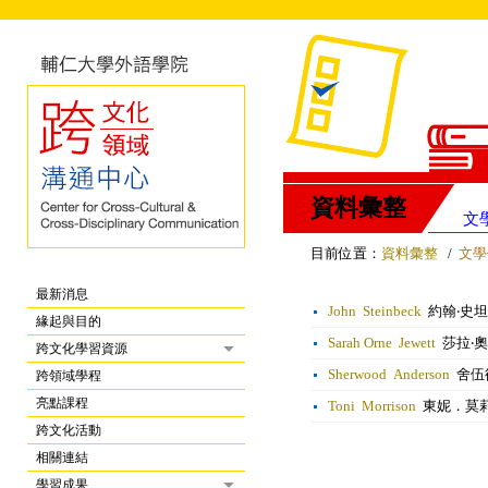
資料彙整
文
目前位置：
資料彙整
/
文學
最新消息
John Steinbeck
約翰‧史
緣起與目的
Sarah Orne Jewett
莎拉‧奧
跨文化學習資源
Sherwood Anderson
舍伍
跨領域學程
亮點課程
Toni Morrison
東妮．莫
跨文化活動
相關連結
學習成果