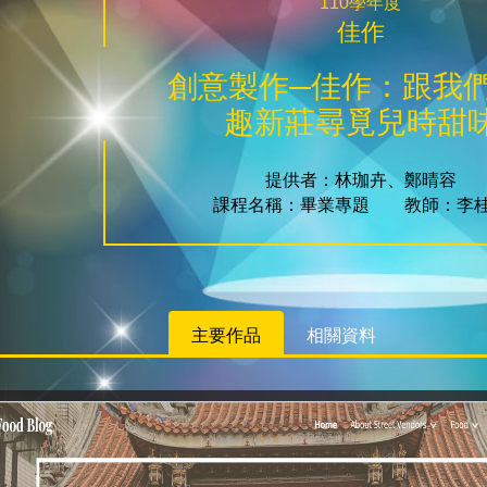
110學年度
佳作
創意製作─佳作：跟我
趣新莊尋覓兒時甜
提供者：林珈卉、鄭晴容
課程名稱：畢業專題 教師：李
主要作品
相關資料