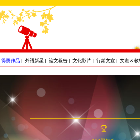
得獎作品
|
外語新星
|
論文報告
|
文化影片
|
行銷文宣
|
文創＆教