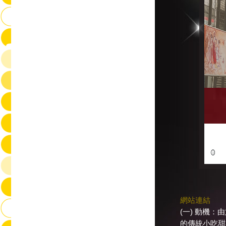
網站連結
(一) 動機
的傳統小吃甜