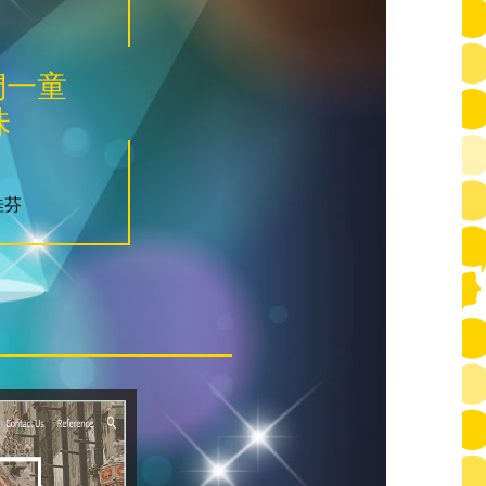
們一童
味
桂芬