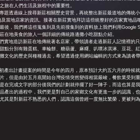
之旅在人們生活及旅程中的重要性。
：此專題透過線上搜尋新莊相關歷史背景，再統整出新莊最道地的傳統小
)及當地店家的資訊。接著在新莊實地拜訪這些統整好的店家實地品
最後，我們將這些蒐集到及先前搜集到的資料放上我們利用Google S
莊在地美食的旅人一個詳細的傳統路邊攤小吃甜點介紹。
：我們實地造訪新莊在地傳統著名店家，帶領讀者走過新莊人記憶裡的
甜點分別有雞蛋糕、車輪餅、糖葫蘆、麻糬、叭噗冰淇淋、豆花、
攤文化的歷史與種種過去，希望透過使用網站編輯的方式來為讀者
：當初產出計畫提案的時間是今年的四月，原本預計大約五六月的時候
片，但是由於五月底開始台灣疫情突然變得相當嚴峻，餐飲業受到
是在完成文字的部分後我們的計劃就停擺了好一陣子，而這也算是
品產出的過程中，我們更是對自己的家鄉文化有更進一步的認識，
尤其是對新莊不熟悉的人們，認識這個曾經一度無比繁榮，更被列