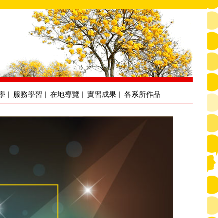
學
|
服務學習
|
在地導覽
|
實習成果
|
各系所作品