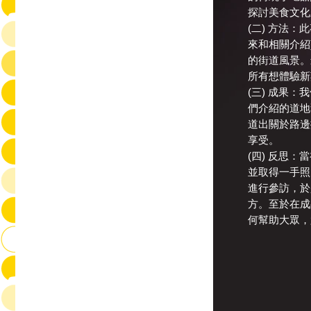
探討美食文化
(二) 方法
來和相關介紹
的街道風景。
所有想體驗新
(三) 成果
們介紹的道地
道出關於路邊
享受。
(四) 反思
並取得一手照
進行參訪，於
方。至於在成
何幫助大眾，