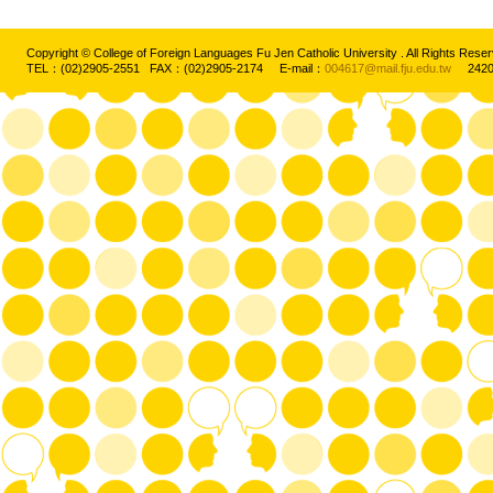
Copyright © College of Foreign Languages Fu Jen Catholic University . All Rights
TEL：(02)2905-2551 FAX：(02)2905-2174 E-mail：
004617@mail.fju.edu.tw
2420