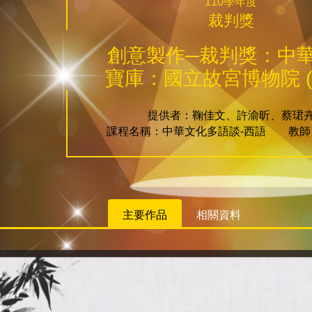
110學年度
裁判獎
創意製作─裁判獎：中
寶庫：國立故宮博物院 (
提供者：鞠佳文、許渝昕、蔡珺
課程名稱：中華文化多語談-西語 教師
主要作品
相關資料