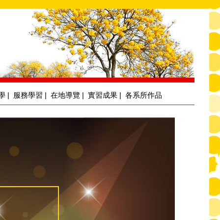
學
|
服務學習
|
在地導覽
|
實習成果
|
各系所作品