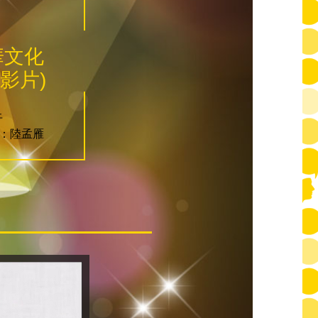
華文化
影片)
卉
：陸孟雁