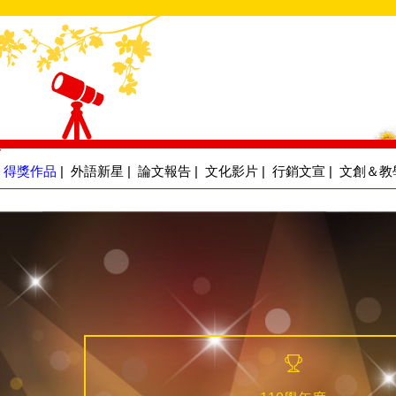
得獎作品
|
外語新星
|
論文報告
|
文化影片
|
行銷文宣
|
文創＆教