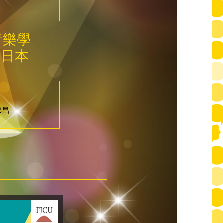
音樂學
ら日本
錦昌