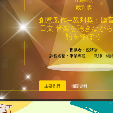
110學年度
裁判獎
創意製作─裁判獎：聽
日文 音楽を聴きなが
語を学ぼう
提供者：倪靖嵛
課程名稱：畢業專題 教師：楊
主要作品
相關資料