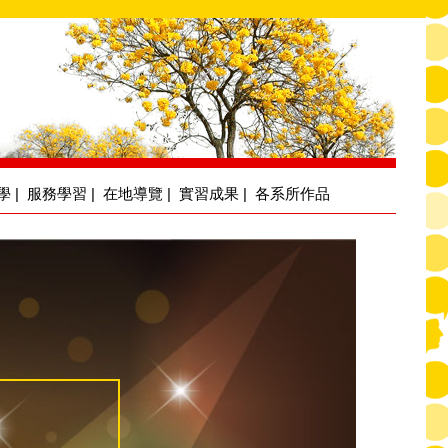
學
|
服務學習
|
在地導覽
|
實習成果
|
各系所作品