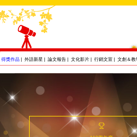
得獎作品
|
外語新星
|
論文報告
|
文化影片
|
行銷文宣
|
文創＆教