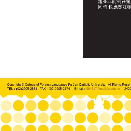
題並非能夠在短
同時,也應關注
Copyright © College of Foreign Languages Fu Jen Catholic University . All Rights
TEL：(02)2905-2551 FAX：(02)2905-2174 E-mail：
004617@mail.fju.edu.tw
2420