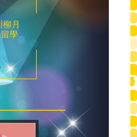
川柳月
（留學
子