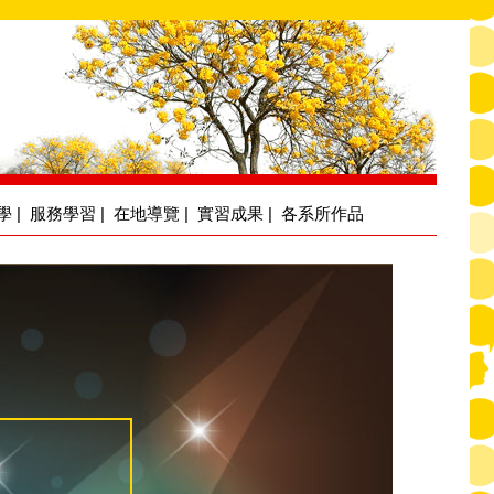
學
|
服務學習
|
在地導覽
|
實習成果
|
各系所作品