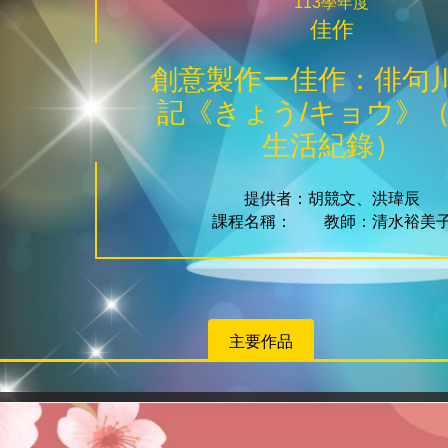
113學年度
佳作
創意製作ー佳作：俳句
記《きょう/キョウ》
生活紀錄）
提供者：胡競文、洪瑋辰
課程名稱： 教師：清水裕美
主要作品