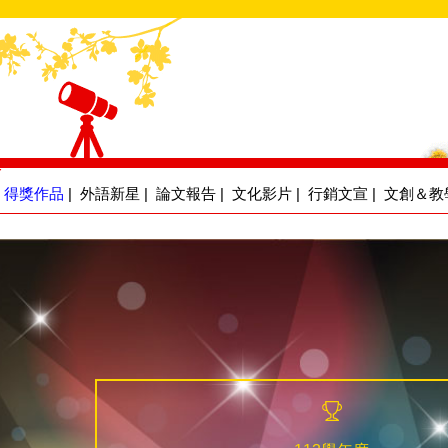
得獎作品
|
外語新星
|
論文報告
|
文化影片
|
行銷文宣
|
文創＆教