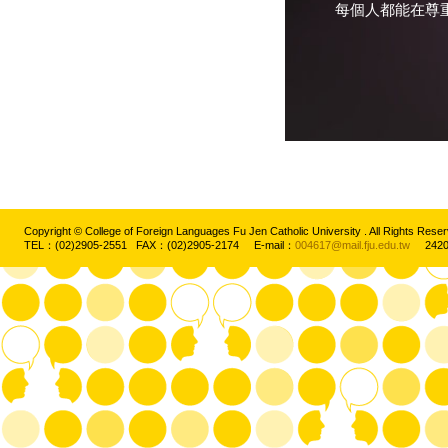
每個人都能在尊
Copyright © College of Foreign Languages Fu Jen Catholic University . All Rights
TEL：(02)2905-2551 FAX：(02)2905-2174 E-mail：
004617@mail.fju.edu.tw
2420