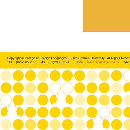
Copyright © College of Foreign Languages Fu Jen Catholic University . All Rights
TEL：(02)2905-2551 FAX：(02)2905-2174 E-mail：
004617@mail.fju.edu.tw
2420