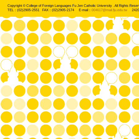
Copyright © College of Foreign Languages Fu Jen Catholic University . All Rights
TEL：(02)2905-2551 FAX：(02)2905-2174 E-mail：
004617@mail.fju.edu.tw
2420