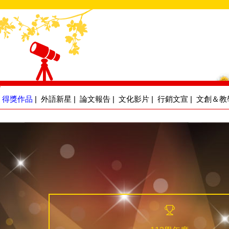
得獎作品
|
外語新星
|
論文報告
|
文化影片
|
行銷文宣
|
文創＆教