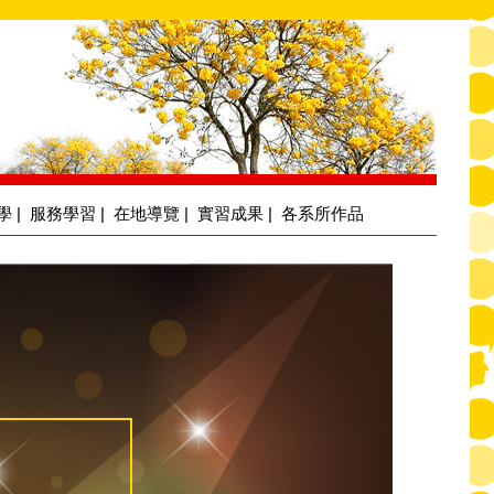
學
|
服務學習
|
在地導覽
|
實習成果
|
各系所作品