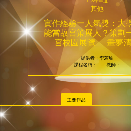
113學年度
其他
實作經驗ー人氣獎：大
能當故宮策展人？策劃
宮校園展覽──畫夢
提供者：李若瑜
課程名稱： 教師：
主要作品