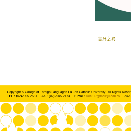
言外之異
Copyright © College of Foreign Languages Fu Jen Catholic University . All Rights
TEL：(02)2905-2551 FAX：(02)2905-2174 E-mail：
004617@mail.fju.edu.tw
2420