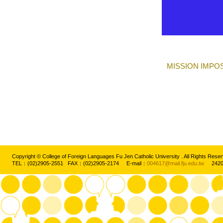
MISSION IMPO
Copyright © College of Foreign Languages Fu Jen Catholic University . All Rights
TEL：(02)2905-2551 FAX：(02)2905-2174 E-mail：
004617@mail.fju.edu.tw
2420