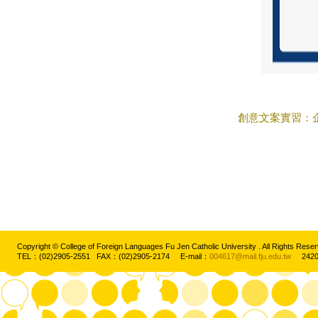
創意文案實習：
Copyright © College of Foreign Languages Fu Jen Catholic University . All Rights
TEL：(02)2905-2551 FAX：(02)2905-2174 E-mail：
004617@mail.fju.edu.tw
2420