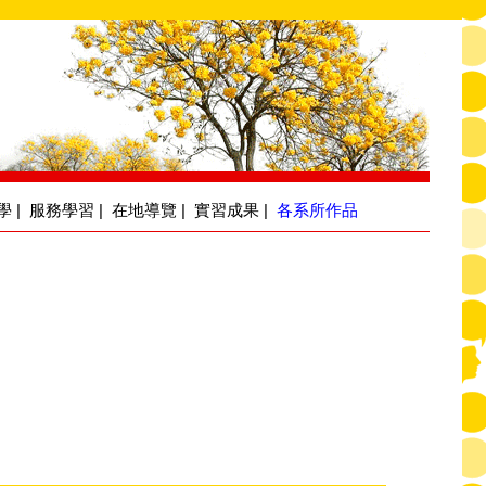
學
|
服務學習
|
在地導覽
|
實習成果
|
各系所作品