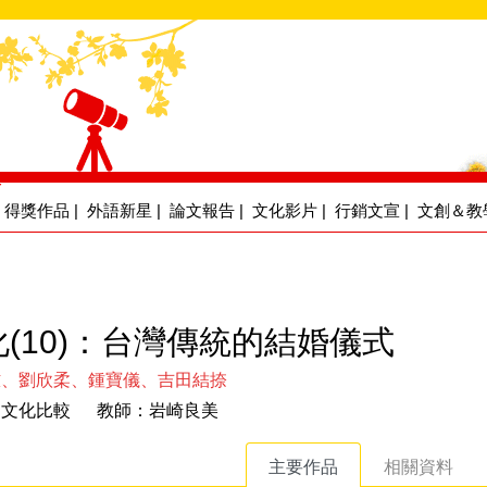
得獎作品
|
外語新星
|
論文報告
|
文化影片
|
行銷文宣
|
文創＆教
(10)：台灣傳統的結婚儀式
妏、劉欣柔、鍾寶儀、吉田結捺
日文化比較 教師：岩崎良美
主要作品
相關資料