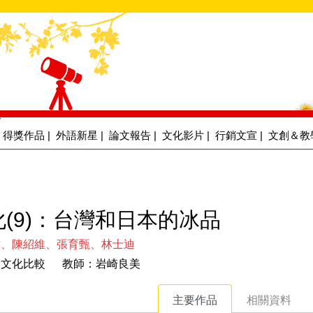
得獎作品
|
外語新星
|
論文報告
|
文化影片
|
行銷文宣
|
文創＆教
(9)：台灣和日本的冰品
暐、陳紹維、張育甄、林士迪
日文化比較 教師：岩崎良美
主要作品
相關資料