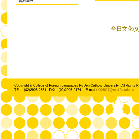
資料彙整
台日文化(9
Copyright © College of Foreign Languages Fu Jen Catholic University . All Ri
TEL：(02)2905-2551 FAX：(02)2905-2174 E-mail：
004617@mail.fju.edu.tw
2