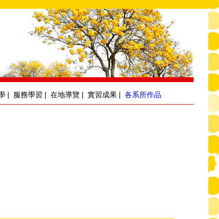
學
|
服務學習
|
在地導覽
|
實習成果
|
各系所作品