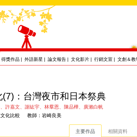
得獎作品
|
外語新星
|
論文報告
|
文化影片
|
行銷文宣
|
文創＆教
(7)：台灣夜市和日本祭典
懋、許嘉文、謝紘宇、林羣恩、陳品樺、廣瀨白帆
日文化比較 教師：岩崎良美
主要作品
相關資料