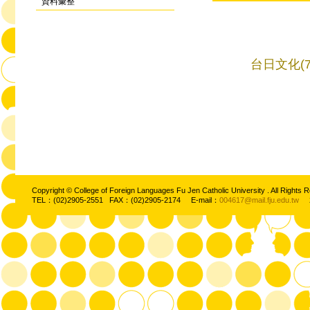
資料彙整
台日文化(
Copyright © College of Foreign Languages Fu Jen Catholic University . All Ri
TEL：(02)2905-2551 FAX：(02)2905-2174 E-mail：
004617@mail.fju.edu.tw
2