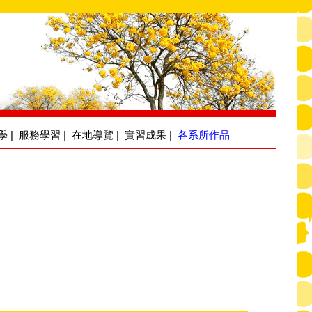
學
|
服務學習
|
在地導覽
|
實習成果
|
各系所作品