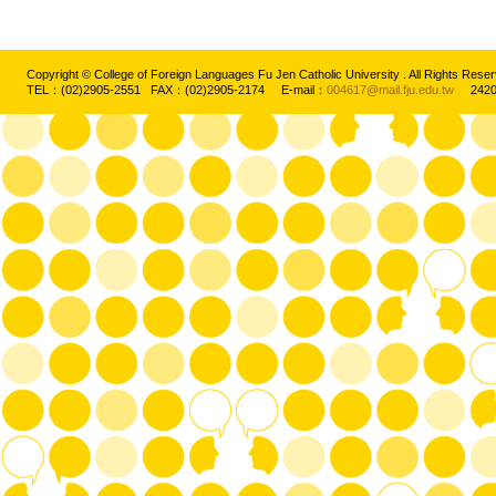
Copyright © College of Foreign Languages Fu Jen Catholic University . All Rights
TEL：(02)2905-2551 FAX：(02)2905-2174 E-mail：
004617@mail.fju.edu.tw
2420