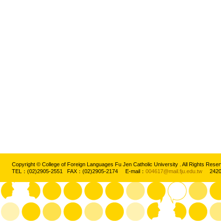
Copyright © College of Foreign Languages Fu Jen Catholic University . All Rights
TEL：(02)2905-2551 FAX：(02)2905-2174 E-mail：
004617@mail.fju.edu.tw
2420