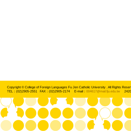
Copyright © College of Foreign Languages Fu Jen Catholic University . All Rights
TEL：(02)2905-2551 FAX：(02)2905-2174 E-mail：
004617@mail.fju.edu.tw
2420