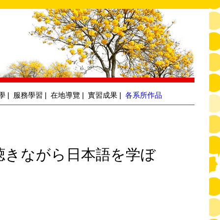
學
|
服務學習
|
在地導覽
|
實習成果
|
各系所作品
聴きながら日本語を学ぼ