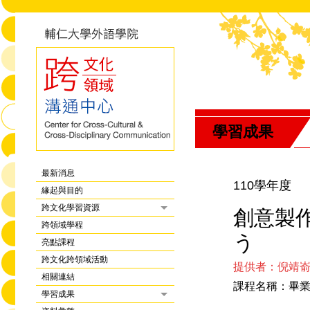
學習成果
最新消息
110學年度
緣起與目的
跨文化學習資源
創意製
跨領域學程
う
亮點課程
跨文化跨領域活動
提供者：倪靖
相關連結
課程名稱：畢
學習成果