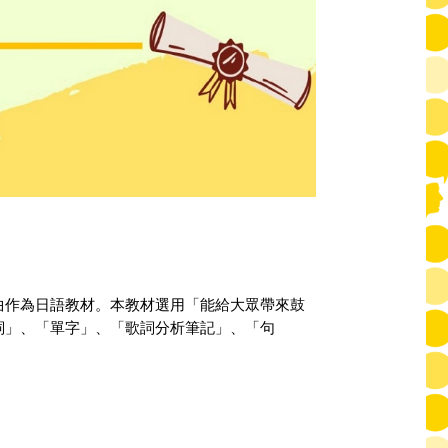
曲作為日語教材。本教材選用「能給大眾帶來鼓
詞」、「單字」、「歌詞分析筆記」、「句