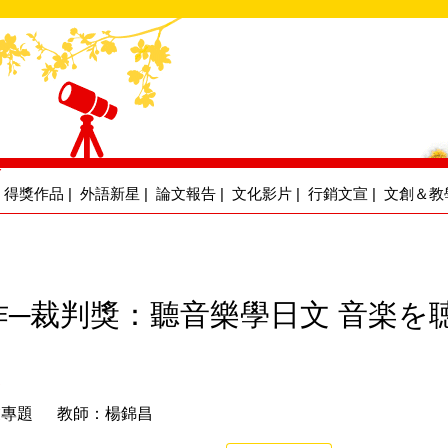
得獎作品
|
外語新星
|
論文報告
|
文化影片
|
行銷文宣
|
文創＆教
作─裁判獎：聽音樂學日文 音楽を
嵛
業專題 教師：楊錦昌