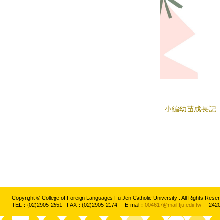
小編幼苗成長記
Copyright © College of Foreign Languages Fu Jen Catholic University . All Rights
TEL：(02)2905-2551 FAX：(02)2905-2174 E-mail：
004617@mail.fju.edu.tw
2420