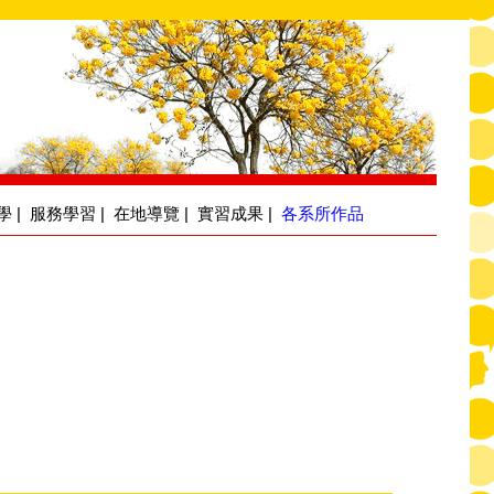
學
|
服務學習
|
在地導覽
|
實習成果
|
各系所作品