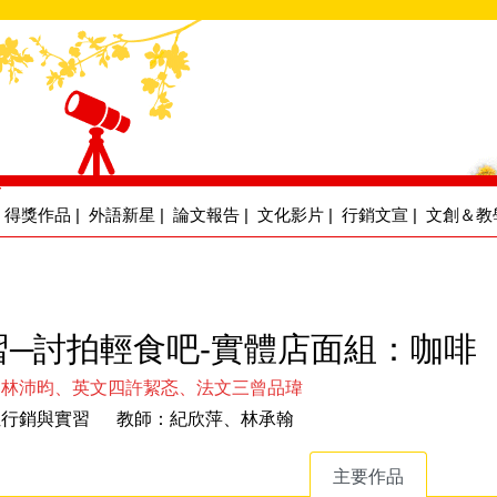
得獎作品
|
外語新星
|
論文報告
|
文化影片
|
行銷文宣
|
文創＆教
習─討拍輕食吧-實體店面組：咖啡
四林沛昀、英文四許絜忞、法文三曾品瑋
位行銷與實習 教師：紀欣萍、林承翰
主要作品