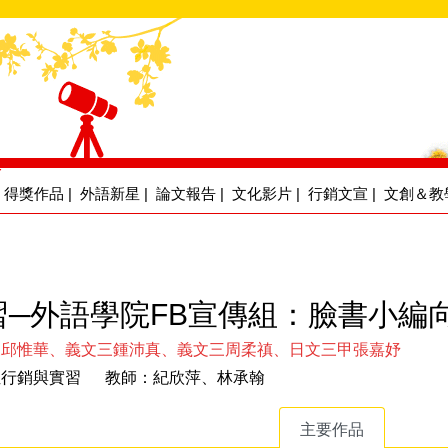
得獎作品
|
外語新星
|
論文報告
|
文化影片
|
行銷文宣
|
文創＆教
習─外語學院FB宣傳組：臉書小編
三邱惟華、義文三鍾沛真、義文三周柔禛、日文三甲張嘉妤
位行銷與實習 教師：紀欣萍、林承翰
主要作品