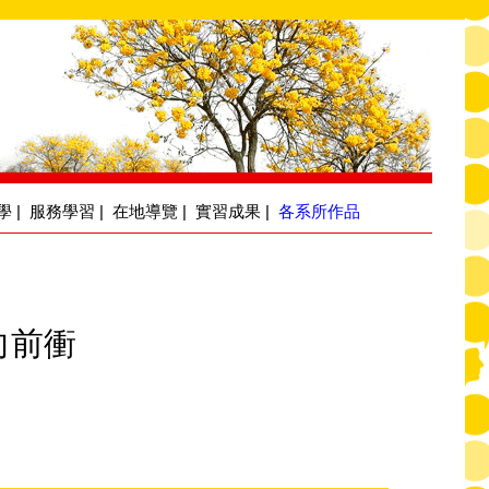
學
|
服務學習
|
在地導覽
|
實習成果
|
各系所作品
向前衝