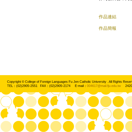
作品連結
作品簡報
Copyright © College of Foreign Languages Fu Jen Catholic University . All Rights
TEL：(02)2905-2551 FAX：(02)2905-2174 E-mail：
004617@mail.fju.edu.tw
2420