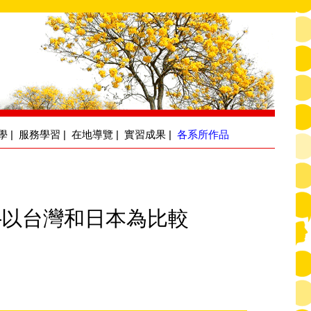
學
|
服務學習
|
在地導覽
|
實習成果
|
各系所作品
—以台灣和日本為比較