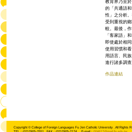
教育界乃至於
的「共通語和
性」之分析。
受到重視的鄉
較。最後，作
「客家語」和
即使處於相同
使用習慣和看
用語言、民族
進行諸多調查
作品連結
Copyright © College of Foreign Languages Fu Jen Catholic University . All Ri
TEL：(02)2905-2551 FAX：(02)2905-2174 E-mail：
004617@mail.fju.edu.tw
2