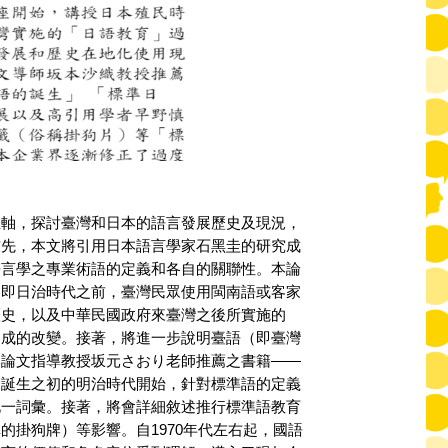
主軸，探討臺灣和日本的語言發展歷史及現況，
首先，本文將引用日本語言學家石黑圭的研究成
語言學之專業術語的定義和各自的關聯性。本論
，即日治時代之前，臺灣民眾使用閩南語或客家
歷史，以及中華民國政府來臺灣之後所實施的
造成的改變。接著，將進一步說明臺語（即臺灣
本論文指導教授坂元さおり老師推薦之書籍——
念誕生之初的明治時代開始，針對標準語的定義
此一詞彙。接著，將會詳細敘述推行標準語教育
掛狗牌）等影響。自1970年代左右起，國語