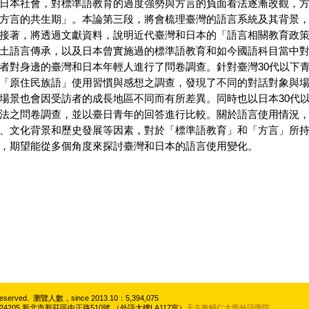
日本社會，對標準語教育的過度強勢與方言的負面看法逐漸改觀，
方言的共生期」。本論第三段，將會梳理臺灣的語言系統及其背景
接著，將透過文獻資料，說明近代臺灣和日本的「語言相關教育政
土語言傳承，以及日本曾實施過的標準語教育和如今國語科目當中
者對身邊的臺灣和日本年輕人進行了問卷調查。針對臺灣30代以下
「原住民族語」使用習慣與感想之調查，發現了不同的對話對象與
場景也會因受訪者的成長地區不同而有所差異。同時也以日本30代
法之問卷調查，並以臺日青年的回答進行比較。關於語言使用情況
、文化背景和歷史發展等因素，對於「標準語教育」和「方言」所
，期望能從多個角度來探討臺灣和日本的語言使用變化。
ghts Reserved. 瀏覽人數，since 2013.10：5,394,075
4205 新北市新莊區中正路510號 （外語大樓LA117室）
天主教輔仁大學外語學院