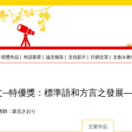
得獎作品
|
外語新星
|
論文報告
|
文化影片
|
行銷文宣
|
文創＆教
文─特優獎：標準語和方言之發展
瑄
教師：坂元さおり
主要作品