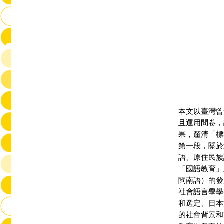
本文以臺灣曾
且運用問卷，
果，釐清「標
第一段，關於
語、原住民族
「國語教育」
閩南語）的發
社會語言學學
和選定、日本
的社會背景和