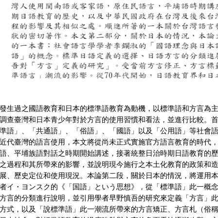
發生過之國語教育和日本的標準語教育為動機，以標準語和方言為
調查臺灣和日本青少年對於方言的使用習慣和看法，並進行比較。
準語」、「共通語」、「俗語」、「國語」以及「公用語」等社會
近代臺灣的語言使用，本文將從尚未正式實施官方語言教育的時代
語、平埔族語對話之時期開始講述，接著統整日治時期日語教育的
之過程和其所帶來的影響，並說明現今施行之本土化教育的政策和
展、歷史定位和使用現況。本論第二段，關於日本的情況，將運用
者イ・ヨンスク的《「国語」という思想》，從「標準語」此一概
方言的分類進行說明，並引用學者早野慎吾的研究來定義「方言」
方式，以及「說標準語」此一潮流所帶來的方言矯正、方言札（俗稱的