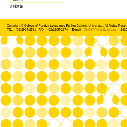
資料彙整
Copyright © College of Foreign Languages Fu Jen Catholic University . All Rights
TEL：(02)2905-2551 FAX：(02)2905-2174 E-mail：
004617@mail.fju.edu.tw
2420