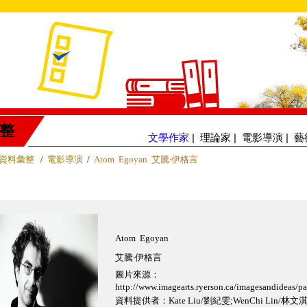
整
文學作家
|
理論家
|
電影導演
|
藝
資料彙整
/
電影導演
/
Atom Egoyan 艾騰‧伊格言
Atom Egoyan
艾騰‧伊格言
圖片來源：
http://www.imagearts.ryerson.ca/imagesandideas/
資料提供者：Kate Liu/劉紀雯;WenChi Lin/林文淇; photo