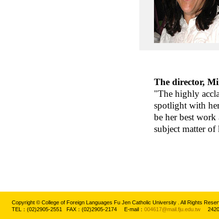
The director, M
"The highly accla
spotlight with h
be her best work 
subject matter of 
Copyright © College of Foreign Languages Fu Jen Catholic University . All Rights
TEL：(02)2905-2551 FAX：(02)2905-2174 E-mail：
004617@mail.fju.edu.tw
2420