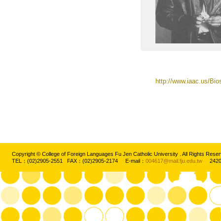
http://www.iaac.us/Bi
Copyright © College of Foreign Languages Fu Jen Catholic University . All Rights
TEL：(02)2905-2551 FAX：(02)2905-2174 E-mail：
004617@mail.fju.edu.tw
2420