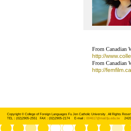
From Canadian 
http://www.col
From Canadian W
http://femfilm
Copyright © College of Foreign Languages Fu Jen Catholic University . All Rights
TEL：(02)2905-2551 FAX：(02)2905-2174 E-mail：
004617@mail.fju.edu.tw
2420