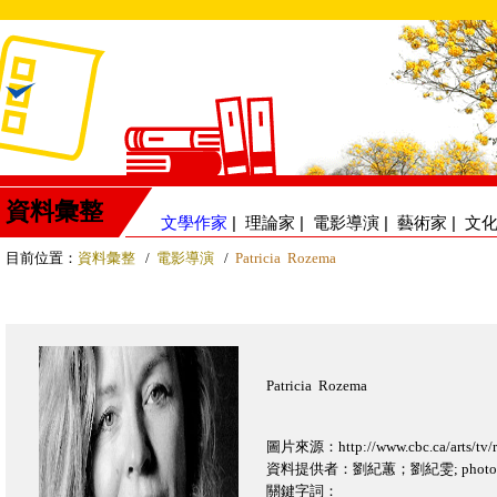
資料彙整
文學作家
|
理論家
|
電影導演
|
藝術家
|
文
目前位置：
資料彙整
/
電影導演
/
Patricia Rozema
Patricia Rozema
圖片來源：http://www.cbc.ca/arts/tv/r
資料提供者：劉紀蕙；劉紀雯; photo cred
關鍵字詞：