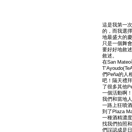
這是我第一
的，而我選擇的
地最盛大的慶
只是一個舞
要好好地敘
敘述。
在San Ma
T’Ayoudo
們Peña的
吧！隔天禮
了很多其他P
一個活動啊
我們和當地人一
一路上狂噴
到了Plaza
一種酒精濃
找我們拍照
們誤認成是日