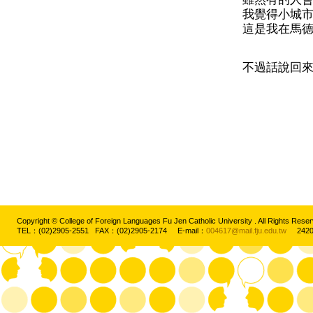
我覺得小城
這是我在馬
不過話說回來
Copyright © College of Foreign Languages Fu Jen Catholic University . All Rights
TEL：(02)2905-2551 FAX：(02)2905-2174 E-mail：
004617@mail.fju.edu.tw
2420