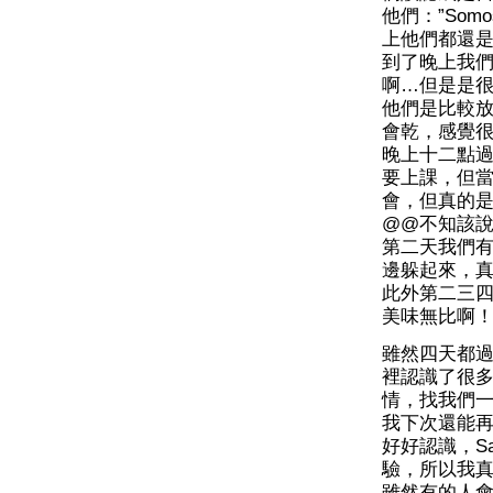
他們：”Somos 
上他們都還
到了晚上我
啊…但是是
他們是比較放
會乾，感覺
晚上十二點
要上課，但
會，但真的
@@不知該
第二天我們有
邊躲起來，
此外第二三四
美味無比啊
雖然四天都
裡認識了很多
情，找我們
我下次還能再
好好認識，S
驗，所以我
雖然有的人會