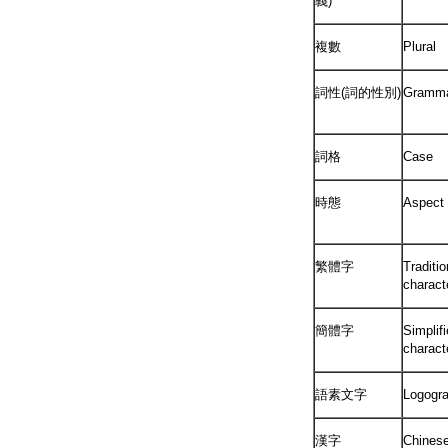
義)
複數
Plural
詞性(詞的性別)
Gramma
詞格
Case
時態
Aspect
繁體字
Traditi
charact
簡體字
Simplif
charac
語素文字
Logogr
漢字
Chinese