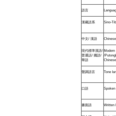
語言
Langua
漢藏語系
Sino-Ti
中文/ 漢語
Chinese
現代標準漢語/
Modern 
普通話/ 國語/
/Putong
華語
Chinese
聲調語言
Tone la
口語
Spoken 
書面語
Written