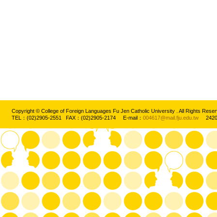
Copyright © College of Foreign Languages Fu Jen Catholic University . All Rights
TEL：(02)2905-2551 FAX：(02)2905-2174 E-mail：
004617@mail.fju.edu.tw
2420