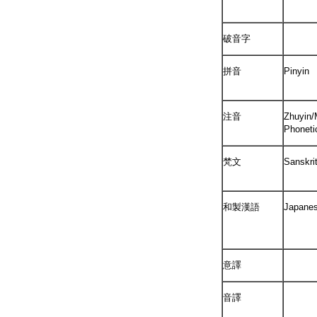
破音字
拼音
Pinyin
注音
Zhuyin/
Phoneti
梵文
Sanskri
和製漢語
Japane
意譯
音譯