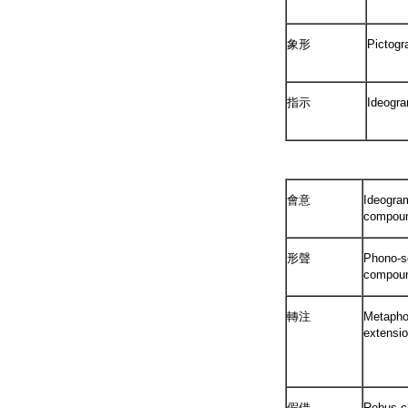
象形
Pictog
指示
Ideogr
會意
Ideogra
compou
形聲
Phono-s
compou
轉注
Metapho
extensi
假借
Rebus c