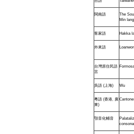
台語
Taiwane
閩南語
The Sou
Min lan
客家語
Hakka l
外來語
Loanwor
台灣原住民語
Formosa
言
吳語 (上海)
Wu
粵語 (香港, 廣
Cantone
東)
顎音化輔音
Palatali
consona