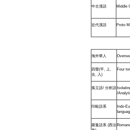
中古漢語
Middle 
近代漢語
Proto M
海外華人
Overse
四聲(平, 上,
Four to
去, 入)
孤立語/ 分析語
Isolati
/Analyt
印歐語系
Indo-E
langua
羅曼語系 (西法
Romanc