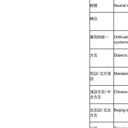
輕聲
Neutral 
轉注
書寫的統一
Unificati
system
方言
Dialects
官話/ 北方漢
Mandari
語
漢語方言/ 中
Chinese 
文方言
北京話/ 北京
Beijing d
方言