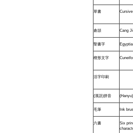
草書
Cursive
倉頡
Cang Ji
聖書字
Egyptia
楔形文字
Cuneifo
活字印刷
(漢語)拼音
(Hanyu)
毛筆
Ink bru
六書
Six prin
charact