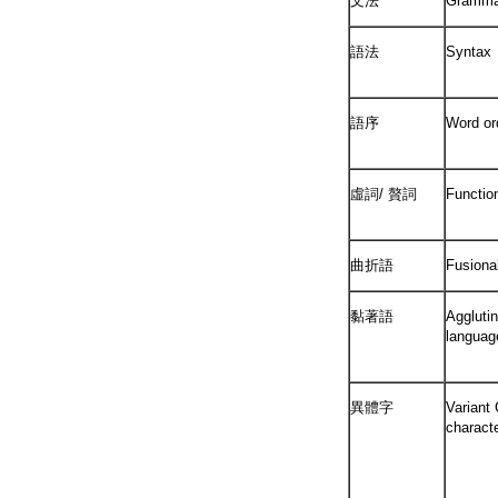
文法
Gramma
語法
Syntax
語序
Word or
虛詞/ 贅詞
Functio
曲折語
Fusiona
黏著語
Agglutin
languag
異體字
Variant
charact