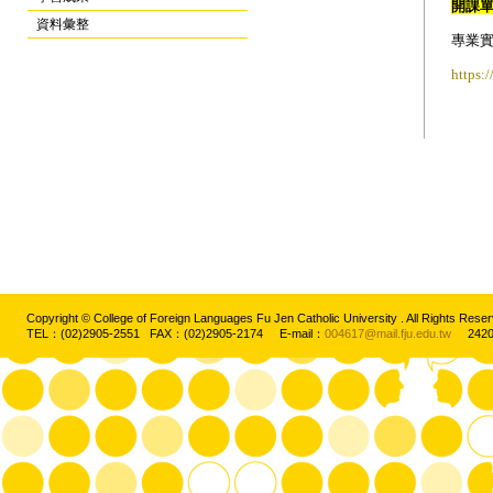
開課
資料彙整
專業實
https:
Copyright © College of Foreign Languages Fu Jen Catholic University . All Rights
TEL：(02)2905-2551 FAX：(02)2905-2174 E-mail：
004617@mail.fju.edu.tw
2420