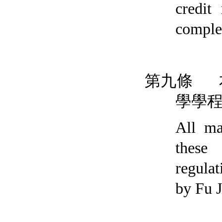
credit
complet
第九條
學學
All ma
these
regula
by Fu J