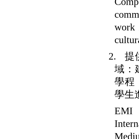
Compe
commu
work 
cultur
提
2.
域
：
學程
學生
EMI
Inter
Medi