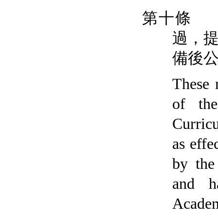
第十條
過
，
備後
These 
of th
Curric
as effe
by the
and h
Acade