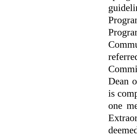
guideli
Progr
Progra
Commu
refer
Commit
Dean o
is com
one me
Extrao
deemed