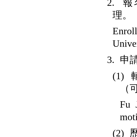
報
2.
理
。
Enrol
Univer
申
3.
(1)
（
Fu 
moti
(2)