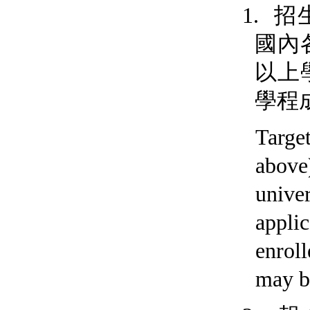
招
1.
國內
以上
學程
Targe
above
unive
applic
enrol
may b