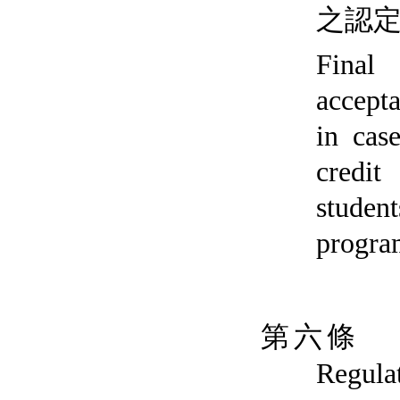
之認
Final 
accept
in case
credit
student
progra
第六條
Regula