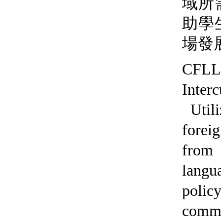
域所
助學
場發
CFLL 
Inter
Utili
forei
from 
langua
policy
comm