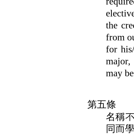
require
electiv
the cre
from ou
for his
major, 
may be 
第五條
名稱
同而