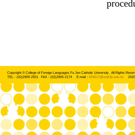
procedu
Copyright © College of Foreign Languages Fu Jen Catholic University . All Rights
TEL：(02)2905-2551 FAX：(02)2905-2174 E-mail：
004617@mail.fju.edu.tw
2420