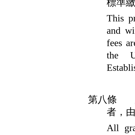
標準
This p
and wi
fees ar
the U
Establi
第八條
者
，
All gr