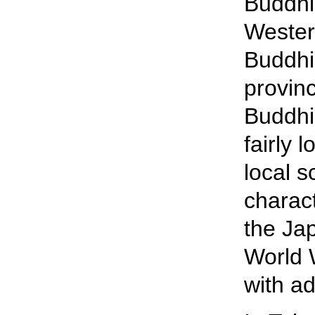
Buddhi
Western
Buddhi
provinc
Buddhi
fairly 
local 
charact
the Ja
World W
with ad