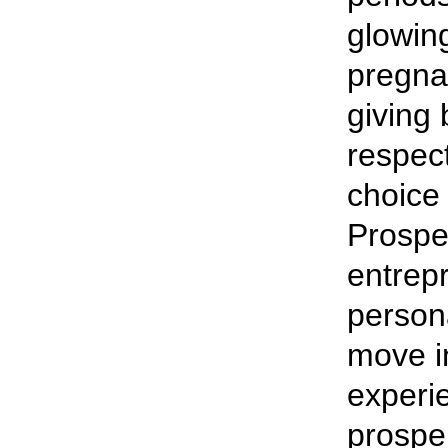
glowing
pregna
giving 
respect
choice
Prospe
entrep
persona
move i
experi
prosper