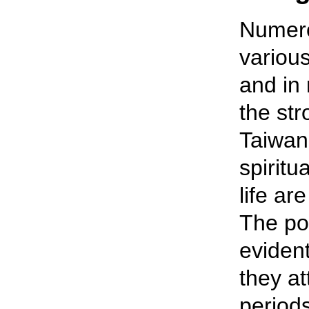
Numero
various
and in 
the str
Taiwan
spiritu
life ar
The pop
evident
they at
period