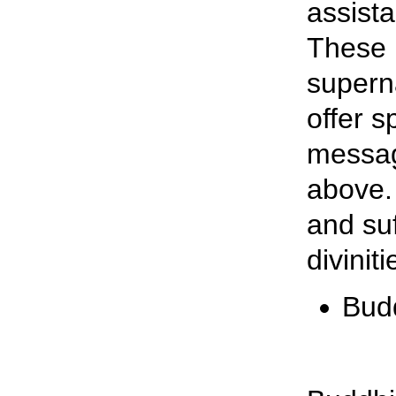
assista
These 
superna
offer s
message
above.
and suf
diviniti
Bud