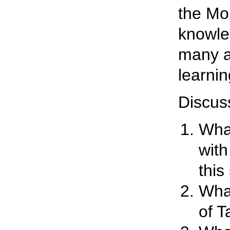
the Mou
knowle
many ac
learni
Discus
What
with
this
What
of 