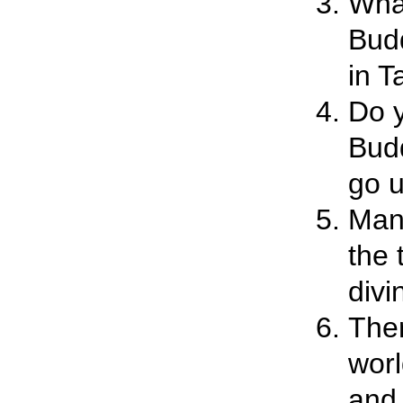
Wha
Bud
in T
Do y
Budd
go 
Many
the
divin
Ther
wor
and 