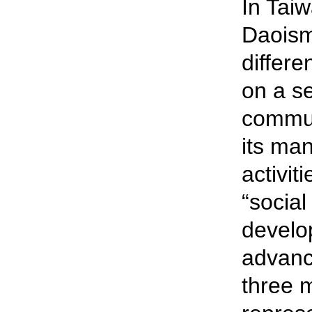
In Tai
Daoism
differe
on a se
commun
its man
activit
“social
develo
advanc
three 