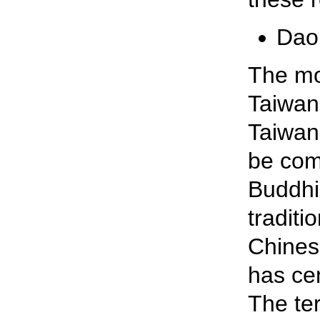
Dao
The mos
Taiwan 
Taiwan
be com
Buddhi
traditi
Chinese
has ce
The t