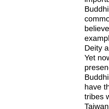
Buddhi
commo
believ
exampl
Deity a
Yet no
presen
Buddhi
have th
tribes 
Taiwan 