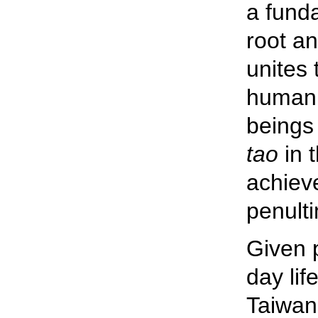
a funda
root an
unites 
human l
beings 
tao
in t
achiev
penulti
Given p
day lif
Taiwan 