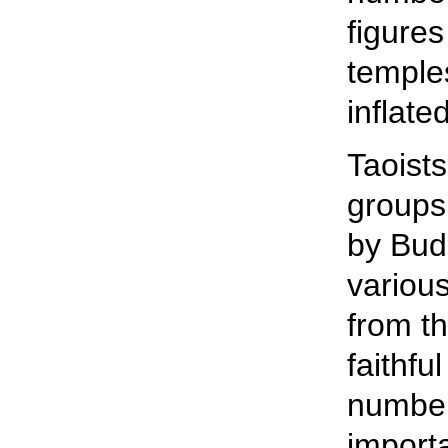
figures
temple
inflated
Taoists
groups 
by Bud
variou
from t
faithfu
number
importa