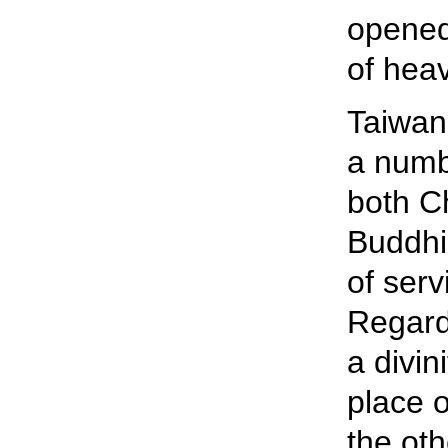
opened
of hea
Taiwan
a numbe
both C
Buddhi
of serv
Regardl
a divini
place 
the ot