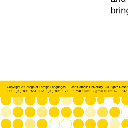
brin
Copyright © College of Foreign Languages Fu Jen Catholic University . All Rights
TEL：(02)2905-2551 FAX：(02)2905-2174 E-mail：
004617@mail.fju.edu.tw
2420