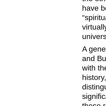
have b
“spirit
virtual
univer
A gene
and Bu
with th
history
disting
signifi
these r