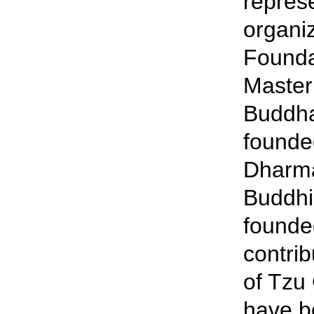
repres
organi
Founda
Master
Buddha
founde
Dharma
Buddhi
founde
contrib
of Tzu 
have b