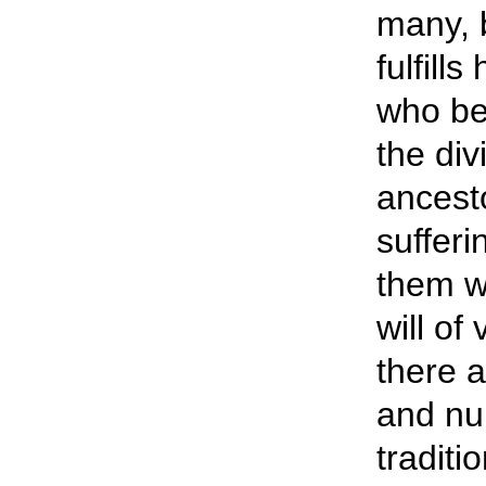
many, b
fulfill
who be
the div
ancest
sufferi
them w
will of
there 
and num
traditi