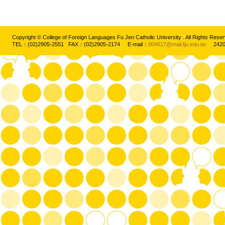
Copyright © College of Foreign Languages Fu Jen Catholic University . All Rights
TEL：(02)2905-2551 FAX：(02)2905-2174 E-mail：
004617@mail.fju.edu.tw
2420