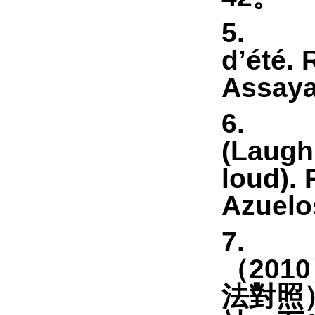
5
d’été. 
Assaya
6
(Laugh
loud).
Azuelo
7
（
2010
法對照