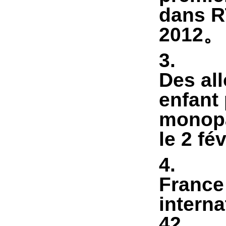
dans R
2012
。
3
Des all
enfant 
monopa
le 2 fé
4
France
interna
42
。