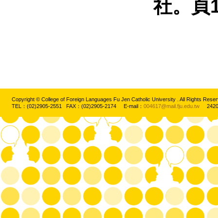
社。頁
Copyright © College of Foreign Languages Fu Jen Catholic University . All Rights
TEL：(02)2905-2551 FAX：(02)2905-2174 E-mail：
004617@mail.fju.edu.tw
2420