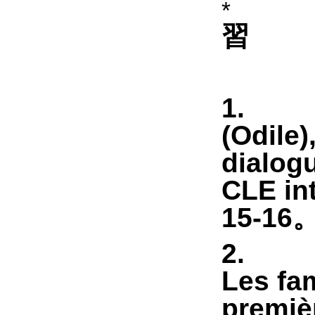
習
1
(Odile)
dialog
CLE int
15-16
2
Les fa
premièr