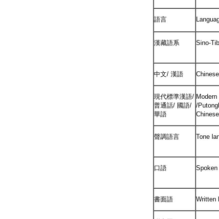
語言
Langua
漢藏語系
Sino-Ti
中文/ 漢語
Chinese
現代標準漢語/
Modern 
普通話/ 國語/
/Putong
華語
Chinese
聲調語言
Tone la
口語
Spoken 
書面語
Written