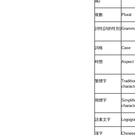
義)
複數
Plural
詞性(詞的性別)
Gramma
詞格
Case
時態
Aspect
繁體字
Traditi
charact
簡體字
Simplif
charac
語素文字
Logogr
漢字
Chinese