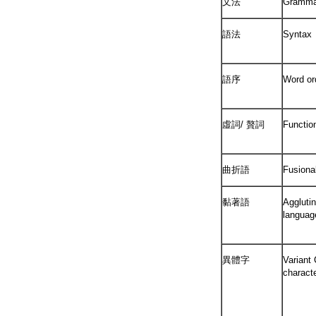
文法
Gramma
語法
Syntax
語序
Word or
虛詞/ 贅詞
Functio
曲折語
Fusiona
黏著語
Agglutin
languag
異體字
Variant
charact