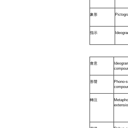
象形
Pictog
指示
Ideogr
會意
Ideogra
compou
形聲
Phono-s
compou
轉注
Metapho
extensi