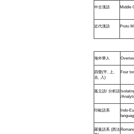
中古漢語
Middle 
近代漢語
Proto M
海外華人
Overse
四聲(平, 上,
Four to
去, 入)
孤立語/ 分析語
Isolati
/Analyt
印歐語系
Indo-E
langua
羅曼語系 (西法
Romanc