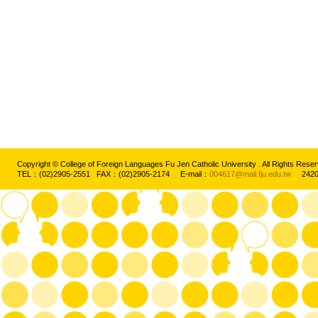
Copyright © College of Foreign Languages Fu Jen Catholic University . All Rights
TEL：(02)2905-2551 FAX：(02)2905-2174 E-mail：
004617@mail.fju.edu.tw
2420