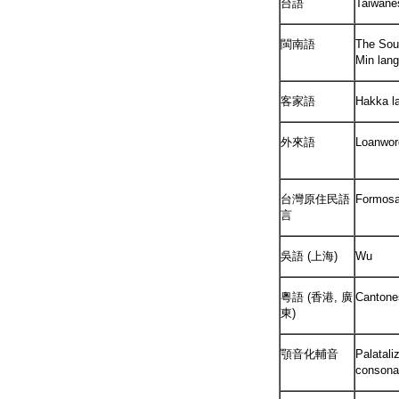
台語
Taiwane
閩南語
The Sou
Min lan
客家語
Hakka l
外來語
Loanwor
台灣原住民語
Formosa
言
吳語 (上海)
Wu
粵語 (香港, 廣
Cantone
東)
顎音化輔音
Palatali
consona