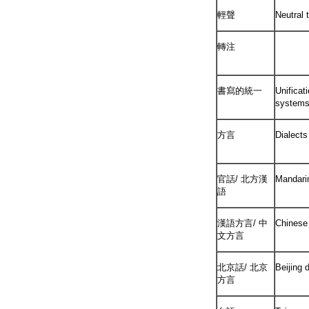
輕聲
Neutral 
轉注
書寫的統一
Unificati
system
方言
Dialects
官話/ 北方漢
Mandari
語
漢語方言/ 中
Chinese 
文方言
北京話/ 北京
Beijing d
方言