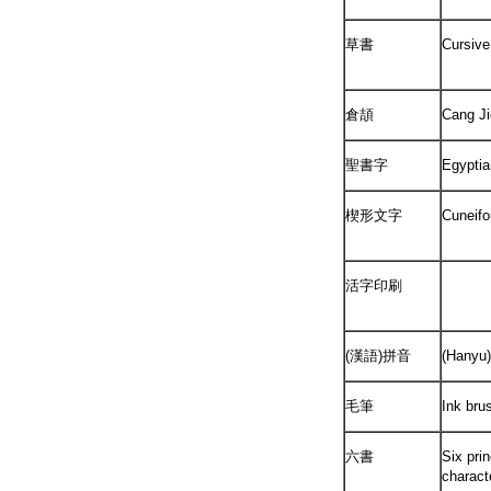
草書
Cursive
倉頡
Cang Ji
聖書字
Egyptia
楔形文字
Cuneifo
活字印刷
(漢語)拼音
(Hanyu)
毛筆
Ink bru
六書
Six prin
charact