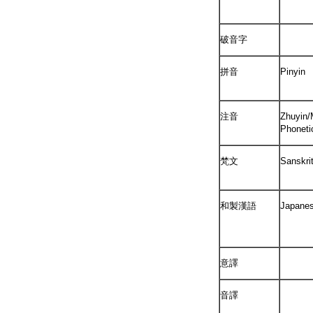
破音字
拼音
Pinyin
注音
Zhuyin/
Phoneti
梵文
Sanskri
和製漢語
Japane
意譯
音譯