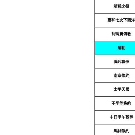
靖難之役
鄭和七次下西洋
利瑪竇傳教
清朝
鴉片戰爭
南京條約
太平天國
不平等條約
中日甲午戰爭
馬關條約