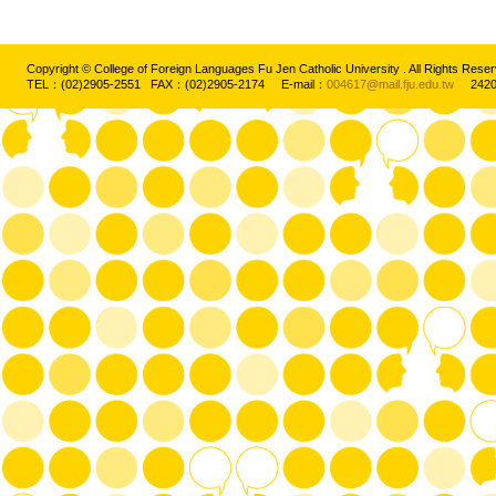
Copyright © College of Foreign Languages Fu Jen Catholic University . All Rights
TEL：(02)2905-2551 FAX：(02)2905-2174 E-mail：
004617@mail.fju.edu.tw
2420