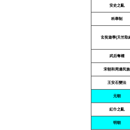
安史之
亂
科舉制
玄奘遊學(天竺取經
武后奪權
宋朝和周邊民族
王安石變法
元朝
紅巾之亂
明朝