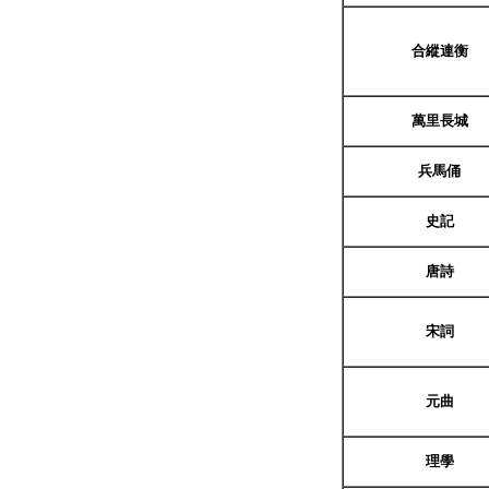
合縱連衡
萬里長城
兵馬俑
史記
唐詩
宋詞
元曲
理學