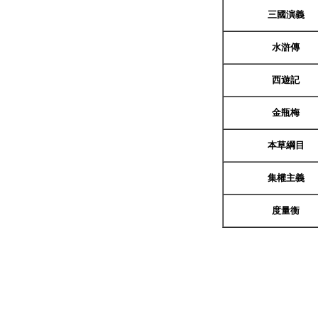
三國演義
水滸傳
西遊記
金瓶梅
本草綱目
集權主義
度量衡