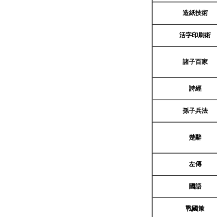
造紙技術
活字印刷術
諸子百家
詩經
孫子兵法
楚辭
左傳
國語
戰國策