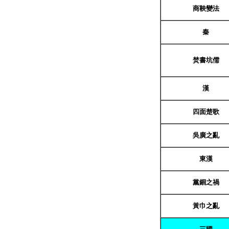
商鞅變法
秦
焚書坑儒
漢
四面楚歌
吳廣之亂
東漢
黨錮之禍
黃巾之亂