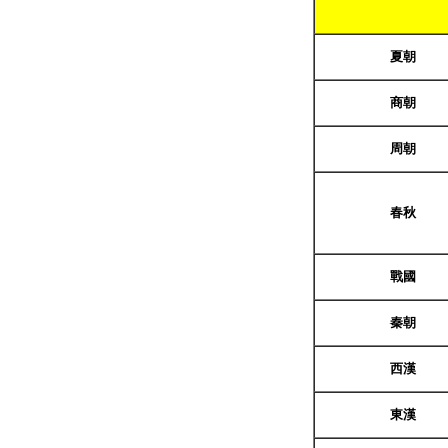
夏朝
商朝
周朝
春秋
戰國
秦朝
西
漢
東漢