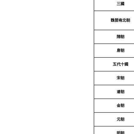
三國
魏晉南北朝
隋朝
唐朝
五代十國
宋朝
遼朝
金朝
元朝
明朝