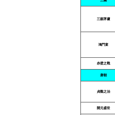
三國
三顧茅廬
鴻門宴
赤壁之戰
唐朝
貞觀之治
開元盛世