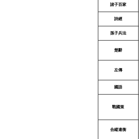
諸子百家
詩經
孫子兵法
楚辭
左傳
國語
戰國策
合縱連衡