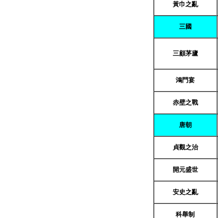
黃巾之亂
三國
三顧茅廬
鴻門宴
赤壁之戰
唐朝
貞觀之治
開元盛世
安史之
亂
科舉制