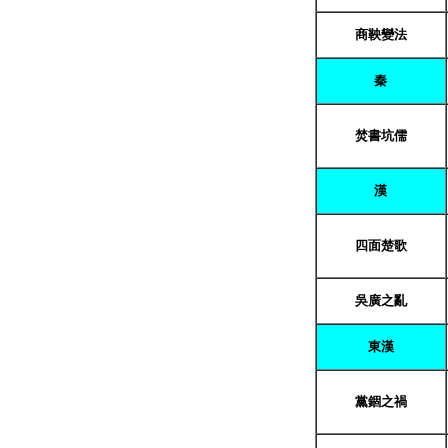
商鞅變法
秦
焚書坑儒
漢
四面楚歌
吳廣之亂
東漢
黨錮之禍