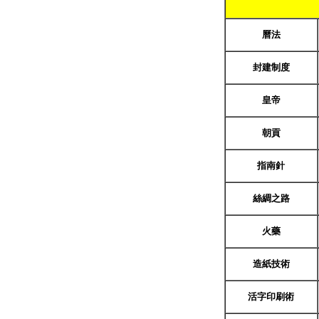
曆法
封建制度
皇帝
朝貢
指南針
絲綢之路
火藥
造紙技術
活字印刷術