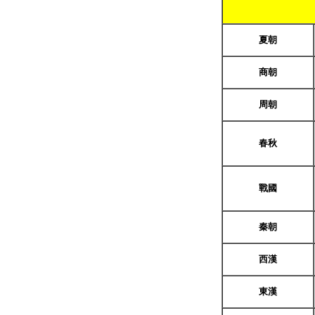
夏朝
商朝
周朝
春秋
戰國
秦朝
西
漢
東漢