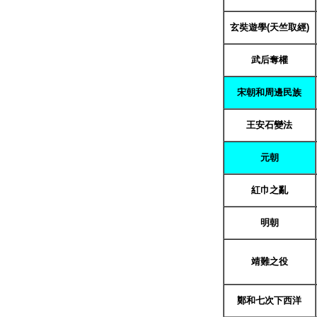
玄奘遊學(天竺取經)
武后奪權
宋朝和周邊民族
王安石變法
元朝
紅巾之亂
明朝
靖難之役
鄭和七次下西洋