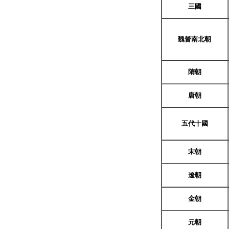
三國
魏晉南北朝
隋朝
唐朝
五代十國
宋朝
遼朝
金朝
元朝