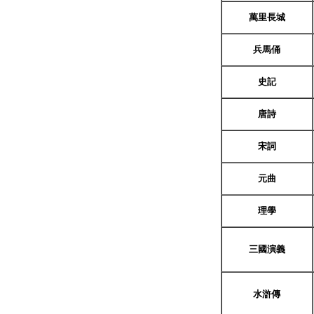
萬里長城
兵馬俑
史記
唐詩
宋詞
元曲
理學
三國演義
水滸傳