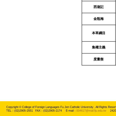
西遊記
金瓶梅
本草綱目
集權主義
度量衡
Copyright © College of Foreign Languages Fu Jen Catholic University . All Rights
TEL：(02)2905-2551 FAX：(02)2905-2174 E-mail：
004617@mail.fju.edu.tw
2420