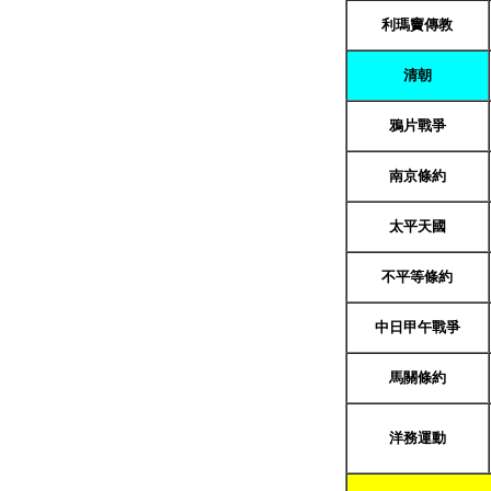
利瑪竇傳教
清朝
鴉片戰爭
南京條約
太平天國
不平等條約
中日甲午戰爭
馬關條約
洋務運動