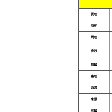
夏朝
商朝
周朝
春秋
戰國
秦朝
西
漢
東漢
三國