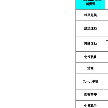
與變遷
武昌起義
護法運動
T
護國運動
北伐戰爭
清黨
九一八事變
西安事變
中日戰爭