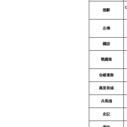
C
楚辭
左傳
國語
戰國策
合縱連衡
萬里長城
兵馬俑
史記