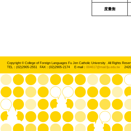
度量衡
Copyright © College of Foreign Languages Fu Jen Catholic University . All Rights
TEL：(02)2905-2551 FAX：(02)2905-2174 E-mail：
004617@mail.fju.edu.tw
2420