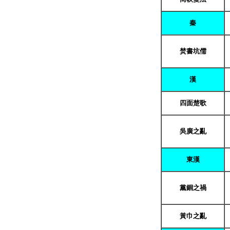
秦
焚書坑儒
漢
四面楚歌
吳廣之亂
東漢
黨錮之禍
黃巾之亂