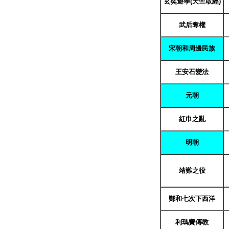
玄奘遊學(天竺取經)
武后奪權
宋朝和周邊民族
王安石變法
元朝
紅巾之亂
明朝
靖難之役
鄭和七次下西洋
利瑪竇傳教