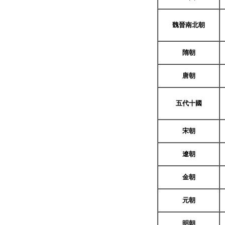
魏晉南北朝
隋朝
唐朝
五代十國
宋朝
遼朝
金朝
元朝
明朝