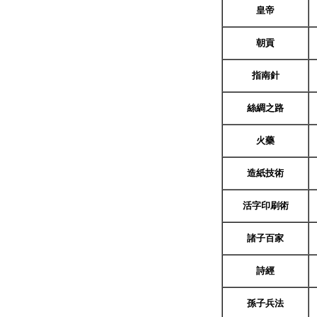
皇帝
朝貢
指南針
絲綢之路
火藥
造紙技術
活字印刷術
諸子百家
詩經
孫子兵法