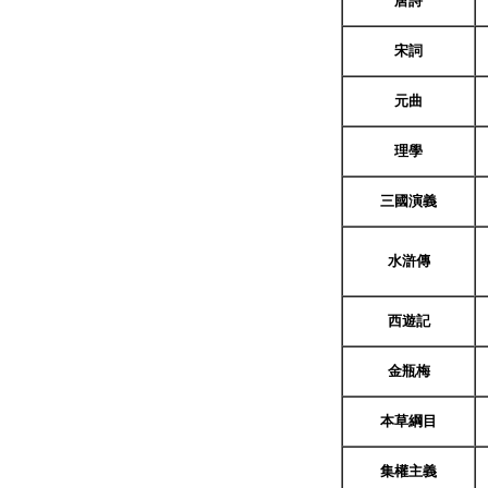
唐詩
宋詞
元曲
理學
三國演義
水滸傳
西遊記
金瓶梅
本草綱目
集權主義