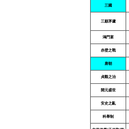
三國
三顧茅廬
鴻門宴
赤壁之戰
唐朝
貞觀之治
開元盛世
安史之
亂
科舉制