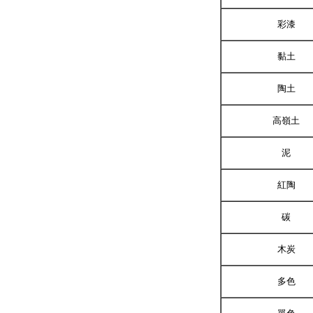
彩漆
黏土
陶土
高嶺土
泥
紅陶
碳
木炭
多色