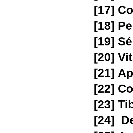
[17]
Con
[18]
Per
[19]
Sép
[20]
Vit
[21]
Ap
[22]
Con
[23]
Tib
[24]
D