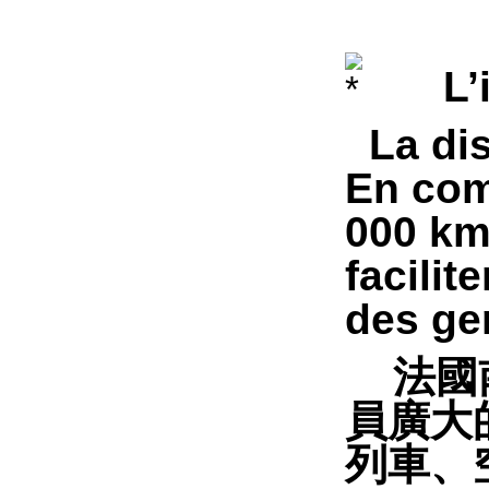
L’
La dis
En comp
000 km
facilit
des ge
法國
員廣大
列車、