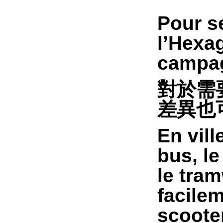
Pour se
l’Hexag
campa
對於需
差異也
En vill
bus, le
le tram
facilem
scooter