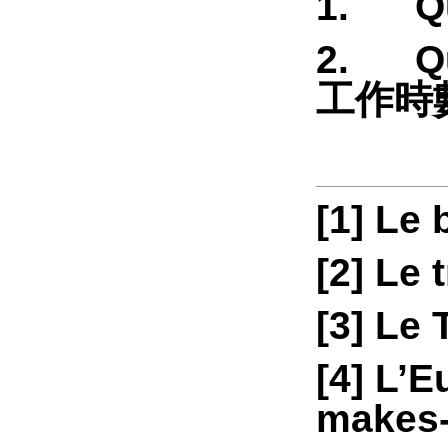
1. Que
2. Que
工作時
[1]
Le 
[2]
Le 
[3]
Le 
[4]
L’E
makes-