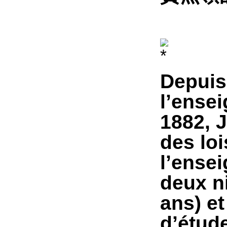
Depuis 
l’ense
1882, J
des loi
l’ensei
deux ni
ans) et
d’étude