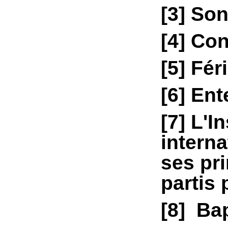
[3]
Son
[4]
Conf
[5]
Féri
[6]
Ente
[7]
L'
In
interna
ses pri
partis 
[8]
Ba