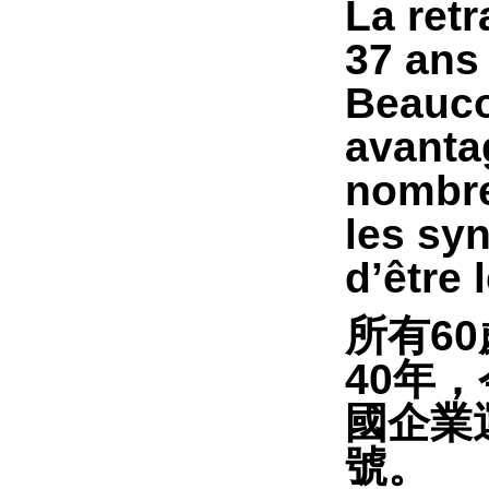
La retr
37 ans 
Beaucou
avantag
nombre
les syn
d’être 
所有
60
40
年，
國企業
號。