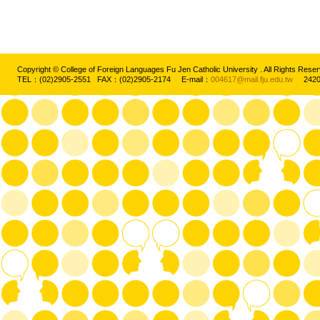
Copyright © College of Foreign Languages Fu Jen Catholic University . All Rights
TEL：(02)2905-2551 FAX：(02)2905-2174 E-mail：
004617@mail.fju.edu.tw
2420