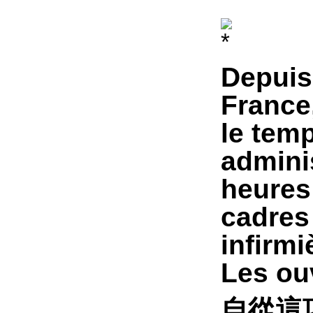
Depuis 
France,
le tem
adminis
heures 
cadres
infirm
Les ouv
自從這