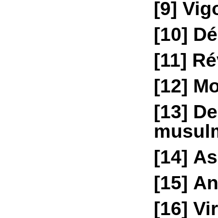
[9]
Vigo
[10]
Déc
[11]
Rév
[12]
Mo
[13]
De
musul
[14]
Ass
[15]
Ant
[16]
Vir