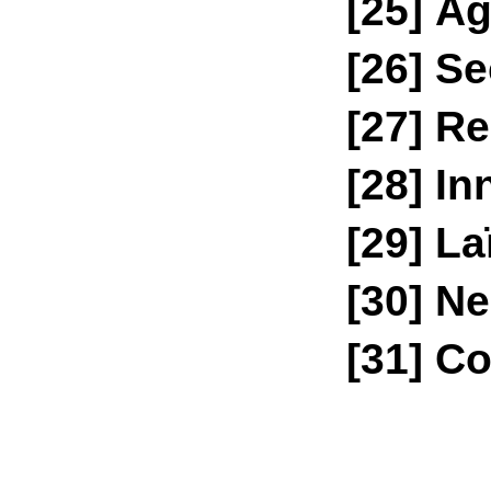
[25]
Agn
[26]
Sec
[27]
Rep
[28]
Inn
[29]
Laï
[30]
Neu
[31]
Coh