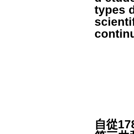
types d
scienti
continu
Le 
自從
17