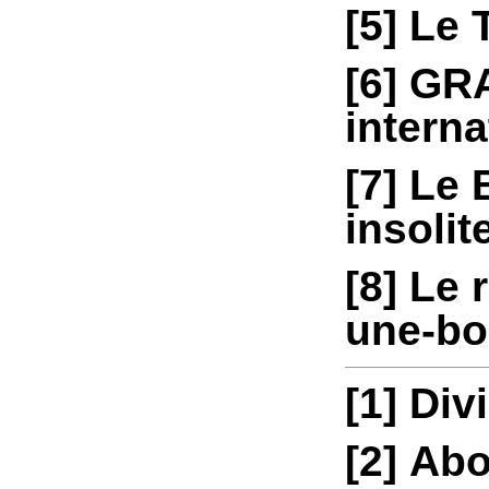
[5]
Le 
[6]
GRA
interna
[7]
Le 
insoli
[8]
Le 
une-bo
[1]
Divi
[2]
Abou